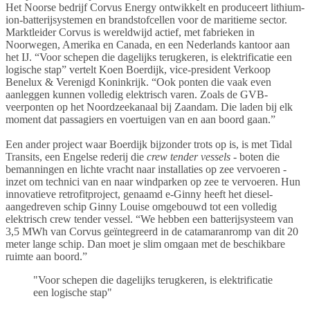
Het Noorse bedrijf Corvus Energy ontwikkelt en produceert lithium-
ion-batterijsystemen en brandstofcellen voor de maritieme sector.
Marktleider Corvus is wereldwijd actief, met fabrieken in
Noorwegen, Amerika en Canada, en een Nederlands kantoor aan
het IJ. “Voor schepen die dagelijks terugkeren, is elektrificatie een
logische stap” vertelt Koen Boerdijk, vice-president Verkoop
Benelux & Verenigd Koninkrijk. “Ook ponten die vaak even
aanleggen kunnen volledig elektrisch varen. Zoals de GVB-
veerponten op het Noordzeekanaal bij Zaandam. Die laden bij elk
moment dat passagiers en voertuigen van en aan boord gaan.”
Een ander project waar Boerdijk bijzonder trots op is, is met Tidal
Transits, een Engelse rederij die
crew tender vessels
- boten die
bemanningen en lichte vracht naar installaties op zee vervoeren -
inzet om technici van en naar windparken op zee te vervoeren. Hun
innovatieve retrofitproject, genaamd e-Ginny heeft het diesel-
aangedreven schip Ginny Louise omgebouwd tot een volledig
elektrisch crew tender vessel. “We hebben een batterijsysteem van
3,5 MWh van Corvus geïntegreerd in de catamaranromp van dit 20
meter lange schip. Dan moet je slim omgaan met de beschikbare
ruimte aan boord.”
"Voor schepen die dagelijks terugkeren, is elektrificatie
een logische stap"