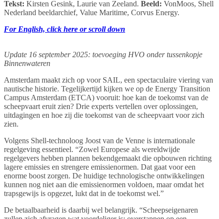
Tekst:
Kirsten Gesink, Laurie van Zeeland.
Beeld:
VonMoos, Shell
Nederland beeldarchief, Value Maritime, Corvus Energy.
For English, click here or scroll down
Update 16 september 2025: toevoeging HVO onder tussenkopje
Binnenwateren
Amsterdam maakt zich op voor SAIL, een spectaculaire viering van
nautische historie. Tegelijkertijd kijken we op de Energy Transition
Campus Amsterdam (ETCA) vooruit: hoe kan de toekomst van de
scheepvaart eruit zien? Drie experts vertellen over oplossingen,
uitdagingen en hoe zij die toekomst van de scheepvaart voor zich
zien.
Volgens Shell-technoloog Joost van de Venne is internationale
regelgeving essentieel. “Zowel Europese als wereldwijde
regelgevers hebben plannen bekendgemaakt die opbouwen richting
lagere emissies en strengere emissienormen. Dat gaat voor een
enorme boost zorgen. De huidige technologische ontwikkelingen
kunnen nog niet aan die emissienormen voldoen, maar omdat het
trapsgewijs is opgezet, lukt dat in de toekomst wel.”
De betaalbaarheid is daarbij wel belangrijk. “Scheepseigenaren
zullen zich afvragen wat voordeliger is: overstappen op een