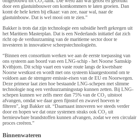
omgebouwd tot CO₂-tank. Die werd aan wal gelost en gebruikt
door een glastuinbouwer om komkommers te laten groeien. Dan
komt de hele keten bij elkaar: van zee, naar wal, naar de
glastuinbouw. Dat is wel mooi om te zien.”
Bakker is trots dat zijn technologie een subsidie heeft gekregen uit
het Maritiem Masterplan. Dat is een Nederlands initiatief dat zich
richt op de verduurzaming van de maritieme sector door te
investeren in innovatieve scheepstechnologieën.
“Binnen een consortium werken we aan de eerste toepassing van
ons systeem aan boord van een LNG-schip - het Noorse Samskip
Kvitbjorn. Dit schip vaart een vaste route langs de kwetsbare
Noorse westkust en wordt met ons systeem klaargestoomd om te
voldoen aan de strengere emissie-eisen van de EU en Noorwegen.
Deze primeur laat zien hoe bestaande LNG-schepen met slimme
technologie nog een verduurzamingsstap kunnen zetten. Bij LNG-
schepen kunnen we zelfs meer dan 75% van de CO₂ uitstoot
afvangen, omdat we daar geen fijnstof en zwavel hoeven te
filteren", legt Bakker uit. “Daarnaast innoveren we steeds verder
door en hopen we dat onze systemen straks ook CO₂ uit
hernieuwbare brandstoffen kunnen afvangen, zodat we een circulair
proces creëren.”
Binnenwateren