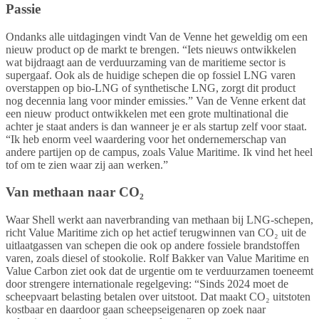
Passie
Ondanks alle uitdagingen vindt Van de Venne het geweldig om een
nieuw product op de markt te brengen. “Iets nieuws ontwikkelen
wat bijdraagt aan de verduurzaming van de maritieme sector is
supergaaf. Ook als de huidige schepen die op fossiel LNG varen
overstappen op bio-LNG of synthetische LNG, zorgt dit product
nog decennia lang voor minder emissies.” Van de Venne erkent dat
een nieuw product ontwikkelen met een grote multinational die
achter je staat anders is dan wanneer je er als startup zelf voor staat.
“Ik heb enorm veel waardering voor het ondernemerschap van
andere partijen op de campus, zoals Value Maritime. Ik vind het heel
tof om te zien waar zij aan werken.”
Van methaan naar CO₂
Waar Shell werkt aan naverbranding van methaan bij LNG-schepen,
richt Value Maritime zich op het actief terugwinnen van CO₂ uit de
uitlaatgassen van schepen die ook op andere fossiele brandstoffen
varen, zoals diesel of stookolie. Rolf Bakker van Value Maritime en
Value Carbon ziet ook dat de urgentie om te verduurzamen toeneemt
door strengere internationale regelgeving: “Sinds 2024 moet de
scheepvaart belasting betalen over uitstoot. Dat maakt CO₂ uitstoten
kostbaar en daardoor gaan scheepseigenaren op zoek naar