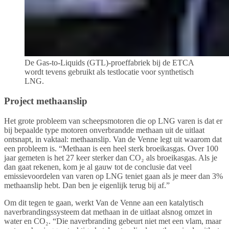
De Gas-to-Liquids (GTL)-proeffabriek bij de ETCA
wordt tevens gebruikt als testlocatie voor synthetisch
LNG.
Project methaanslip
Het grote probleem van scheepsmotoren die op LNG varen is dat er
bij bepaalde type motoren onverbrandde methaan uit de uitlaat
ontsnapt, in vaktaal: methaanslip. Van de Venne legt uit waarom dat
een probleem is. “Methaan is een heel sterk broeikasgas. Over 100
jaar gemeten is het 27 keer sterker dan CO₂ als broeikasgas. Als je
dan gaat rekenen, kom je al gauw tot de conclusie dat veel
emissievoordelen van varen op LNG teniet gaan als je meer dan 3%
methaanslip hebt. Dan ben je eigenlijk terug bij af.”
Om dit tegen te gaan, werkt Van de Venne aan een katalytisch
naverbrandingssysteem dat methaan in de uitlaat alsnog omzet in
water en CO₂. “Die naverbranding gebeurt niet met een vlam, maar