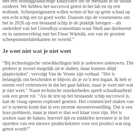
met een honinggraatachtige katalysator die de methaan in de uitlaat
oxideert. We hebben het succesvol getest in het lab en op een
testbank. Scheepseigenaren willen weten of het op grote schaal op
een echt schip net zo goed werkt. Daarom zijn de voornemens om
het in 2026 op een bestaand schip in de praktijk brengen – als
onderdeel van het GreenRay-consortium waar Shell aan deelneemt
en in samenwerking met het Finse Wärtsilä, een van de grootste
scheepsmotorfabrikanten ter wereld.”
Je weet niet wat je niet weet
“Bij technologische ontwikkelingen heb je
unknown unknowns
. Die
probeer je zoveel mogelijk uit te sluiten, maar kunnen altijd
plaatsvinden", vervolgt Van de Venne zijn verhaal. “Het is
belangrijk om bescheiden te blijven als je zo’n test ingaat. Ik heb er
enorm veel vertrouwen in dat het gaat lukken, maar je weet niet wat
je niet weet.” Naast technische onzekerheden speelt schaalbaarheid
ook een grote rol. “Als de test op het bestaande schip succesvol is,
kan de vraag opeens explosief groeien. Het commercieel maken van
zo’n systeem komt dan in een enorme stroomversnelling. Dat is een
luxe-probleem, maar je moet er dan wel klaar voor zijn. Het is
zoeken naar de balans: hoeveel tijd en middelen investeer je in het
opzetten van een nieuwe productieketen voor een product wat nog
getest wordt?”