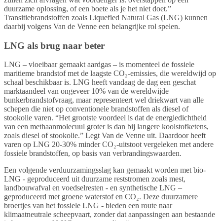
duurzame oplossing, of een boete als je het niet doet.”
Transitiebrandstoffen zoals Liquefied Natural Gas (LNG) kunnen
daarbij volgens Van de Venne een belangrijke rol spelen.
LNG als brug naar beter
LNG – vloeibaar gemaakt aardgas – is momenteel de fossiele
maritieme brandstof met de laagste CO₂-emissies, die wereldwijd op
schaal beschikbaar is. LNG heeft vandaag de dag een geschat
marktaandeel van ongeveer 10% van de wereldwijde
bunkerbrandstofvraag, maar representeert wel driekwart van alle
schepen die niet op conventionele brandstoffen als diesel of
stookolie varen. “Het grootste voordeel is dat de energiedichtheid
van een methaanmolecuul groter is dan bij langere koolstofketens,
zoals diesel of stookolie.” Legt Van de Venne uit. Daardoor heeft
varen op LNG 20-30% minder CO₂-uitstoot vergeleken met andere
fossiele brandstoffen, op basis van verbrandingswaarden.
Een volgende verduurzamingsslag kan gemaakt worden met bio-
LNG - geproduceerd uit duurzame reststromen zoals mest,
landbouwafval en voedselresten - en synthetische LNG –
geproduceerd met groene waterstof en CO₂. Deze duurzamere
broertjes van het fossiele LNG - bieden een route naar
klimaatneutrale scheepvaart, zonder dat aanpassingen aan bestaande