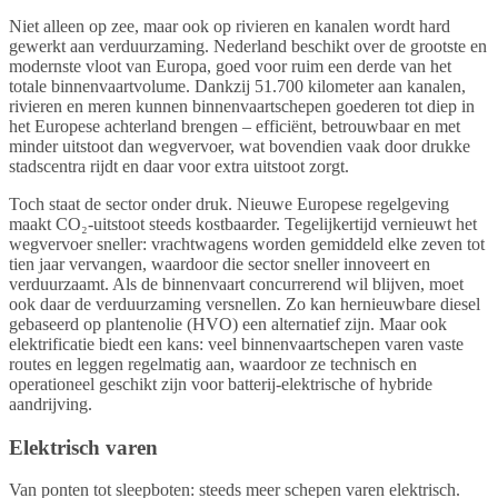
Niet alleen op zee, maar ook op rivieren en kanalen wordt hard
gewerkt aan verduurzaming. Nederland beschikt over de grootste en
modernste vloot van Europa, goed voor ruim een derde van het
totale binnenvaartvolume. Dankzij 51.700 kilometer aan kanalen,
rivieren en meren kunnen binnenvaartschepen goederen tot diep in
het Europese achterland brengen – efficiënt, betrouwbaar en met
minder uitstoot dan wegvervoer, wat bovendien vaak door drukke
stadscentra rijdt en daar voor extra uitstoot zorgt.
Toch staat de sector onder druk. Nieuwe Europese regelgeving
maakt CO₂-uitstoot steeds kostbaarder. Tegelijkertijd vernieuwt het
wegvervoer sneller: vrachtwagens worden gemiddeld elke zeven tot
tien jaar vervangen, waardoor die sector sneller innoveert en
verduurzaamt. Als de binnenvaart concurrerend wil blijven, moet
ook daar de verduurzaming versnellen. Zo kan hernieuwbare diesel
gebaseerd op plantenolie (HVO) een alternatief zijn. Maar ook
elektrificatie biedt een kans: veel binnenvaartschepen varen vaste
routes en leggen regelmatig aan, waardoor ze technisch en
operationeel geschikt zijn voor batterij-elektrische of hybride
aandrijving.
Elektrisch varen
Van ponten tot sleepboten: steeds meer schepen varen elektrisch.