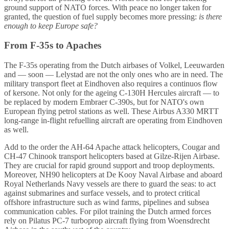
ground support of NATO forces. With peace no longer taken for
granted, the question of fuel supply becomes more pressing:
is there
enough to keep Europe safe?
From F-35s to Apaches
The F‑35s operating from the Dutch airbases of Volkel, Leeuwarden
and — soon — Lelystad are not the only ones who are in need. The
military transport fleet at Eindhoven also requires a continuos flow
of kersone. Not only for the ageing C‑130H Hercules aircraft — to
be replaced by modern Embraer C‑390s, but for NATO's own
European flying petrol stations as well. These Airbus A330 MRTT
long-range in-flight refuelling aircraft are operating from Eindhoven
as well.
Add to the order the AH-64 Apache attack helicopters, Cougar and
CH-47 Chinook transport helicopters based at Gilze‑Rijen Airbase.
They are crucial for rapid ground support and troop deployments.
Moreover, NH90 helicopters at De Kooy Naval Airbase and aboard
Royal Netherlands Navy vessels are there to guard the seas: to act
against submarines and surface vessels, and to protect critical
offshore infrastructure such as wind farms, pipelines and subsea
communication cables. For pilot training the Dutch armed forces
rely on Pilatus PC‑7 turboprop aircraft flying from Woensdrecht