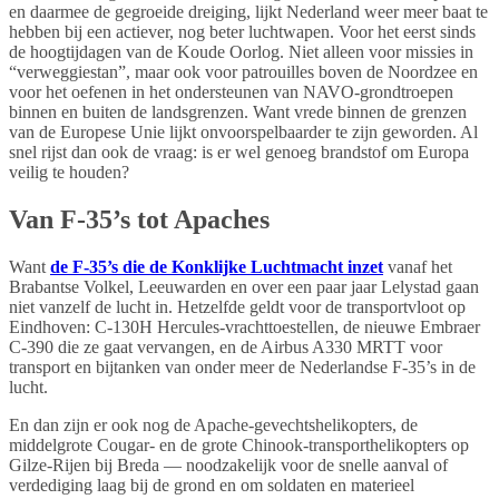
en daarmee de gegroeide dreiging, lijkt Nederland weer meer baat te
hebben bij een actiever, nog beter luchtwapen. Voor het eerst sinds
de hoogtijdagen van de Koude Oorlog. Niet alleen voor missies in
“verweggiestan”, maar ook voor patrouilles boven de Noordzee en
voor het oefenen in het ondersteunen van NAVO-grondtroepen
binnen en buiten de landsgrenzen. Want vrede binnen de grenzen
van de Europese Unie lijkt onvoorspelbaarder te zijn geworden. Al
snel rijst dan ook de vraag: is er wel genoeg brandstof om Europa
veilig te houden?
Van F-35’s tot Apaches
Want
de F-35’s die de Konklijke Luchtmacht inzet
vanaf het
Brabantse Volkel, Leeuwarden en over een paar jaar Lelystad gaan
niet vanzelf de lucht in. Hetzelfde geldt voor de transportvloot op
Eindhoven: C-130H Hercules-vrachttoestellen, de nieuwe Embraer
C-390 die ze gaat vervangen, en de Airbus A330 MRTT voor
transport en bijtanken van onder meer de Nederlandse F-35’s in de
lucht.
En dan zijn er ook nog de Apache-gevechtshelikopters, de
middelgrote Cougar- en de grote Chinook-transporthelikopters op
Gilze-Rijen bij Breda — noodzakelijk voor de snelle aanval of
verdediging laag bij de grond en om soldaten en materieel