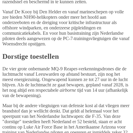
razendsnel en beschermd in te kunnen zetten.
Vanaf De Kooy bij Den Helder en vanaf marineschepen op volle
zee bieden NH90-helikopters onder meer het hoofd aan
onderzeeboten en de dreiging voor kritische infrastructuur als
offshore windparken, en onderzeese pijpleidingen en
communicatiekabels. En voor hun basistraining zijn Nederlandse
piloten deels aangewezen op de PC-7-trainingsvliegtuigen die vanaf
Woensdrecht opstijgen.
Dorstige toestellen
De vier grote onbemande MQ-9 Reaper-verkenningsdrones die de
luchtmacht vanaf Leeuwarden op afstand bestuurt, zijn nog het
meest energiezuinig. Ongewapend kunnen ze tot 27 uur in de lucht
blijven. Als de luchtmacht ze gaat bewapen, gepland vanaf 2028, is
het nog altijd een respectabele
airborne
tijd van 14 uur (afhankelijk
van de bewapening)
.
Maar bij de andere vliegtuigen van defensie kost al dat vliegen meer
brandstof dan je wellicht denkt. Dat geldt al helemaal voor het
speerpunt van het Nederlandse luchtwapen: die F-35. Van deze
"dorstige" toestellen heeft Nederland er 52 besteld, staan er acht
continu op Luke Air Force Base in het Amerikaanse Arizona voor
training van Nederlandse piloten en opereren er inmiddels zeker 32