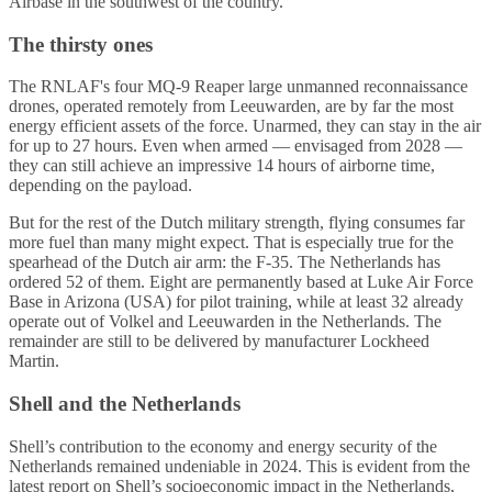
Airbase in the southwest of the country.
The thirsty ones
The RNLAF's four MQ‑9 Reaper large unmanned reconnaissance
drones, operated remotely from Leeuwarden, are by far the most
energy efficient assets of the force. Unarmed, they can stay in the air
for up to 27 hours. Even when armed — envisaged from 2028 —
they can still achieve an impressive 14 hours of airborne time,
depending on the payload.
But for the rest of the Dutch military strength, flying consumes far
more fuel than many might expect. That is especially true for the
spearhead of the Dutch air arm: the F‑35. The Netherlands has
ordered 52 of them. Eight are permanently based at Luke Air Force
Base in Arizona (USA) for pilot training, while at least 32 already
operate out of Volkel and Leeuwarden in the Netherlands. The
remainder are still to be delivered by manufacturer Lockheed
Martin.
Shell and the Netherlands
Shell’s contribution to the economy and energy security of the
Netherlands remained undeniable in 2024. This is evident from the
latest report on Shell’s socioeconomic impact in the Netherlands,