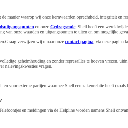
t de manier waarop wij onze kernwaarden oprechtheid, integriteit en re
idsuitgangspunten
en onze
Gedragscode
. Shell heeft een wereldwijd
ing van onze waarden en uitgangspunten te uiten en om mogelijke geval
gen.Graag verwijzen wij u naar onze
contact pagina
, via deze pagina 
lledige geheimhouding en zonder represailles te hoeven vrezen, uitin
er nalevingskwesties vragen.
ll en voor externe partijen waarmee Shell een zakenrelatie heeft (zoals 
n?
 Telefoontjes en meldingen via de Helpline worden namens Shell ontvan