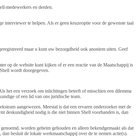
Shell-medewerkers en derden.
ige interviewer te helpen. Als er geen keuzeoptie voor de gewenste taal
geregistreerd maar u kunt uw bezorgdheid ook anoniem uiten. Geef
ter op de website kunt kijken of er een reactie van de Maatschappij is
n Shell wordt doorgegeven.
 het een verzoek om inlichtingen betreft of misschien een dilemma
ndige of een lid van ons juridische team.
oeksteam aangewezen. Meestal is dat een ervaren onderzoeker met de
dent deskundigheid nodig is die niet binnen Shell voorhanden is, dan
den genoemd, worden geheim gehouden en alleen bekendgemaakt als dat
n, dan besluit de lokale werkmaatschappij over de te nemen actie(s).