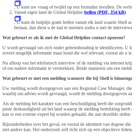
. U kunt uw vraag of twijfel op een formulier invullen. De webs
Vanuit eigen land de Global Helpline
bellen (PDF, 354 kB)
. U kunt de hulplijn gratis bellen vanuit elk land waarin Shell
bestaat, dan dient u de taal te noemen zodra u met de interview
Wat gebeurt er als ik met de Global Helpline contact opneem?
U wordt gevraagd om zich onder geheimhouding te identificeren. U 
zoveel mogelijk informatie maar houd die wel relevant, vooral als u i
Na afloop van het telefonisch interview of de melding via internet kri
of om nadere informatie te verstrekken. Beide manieren om een melding
Wat gebeurt er met een melding wanneer die bij Shell is binnen
Uw melding wordt doorgegeven aan een Regional Case Manager, die d
waarbij om advies wordt gevraagd, wordt de melding doorgegeven aan 
Als de melding het karakter van een beschuldiging heeft die zorgvu
juiste deskundigheid uit het land waarop de melding betrekking heeft e
kan er een externe expert bij worden gehaald, die aan dezelfde strik
Bijzonderheden over het geval, en vooral de identiteit van degene 
niet anders kan. Het onderzoek zelf richt zich op een objectieve feite