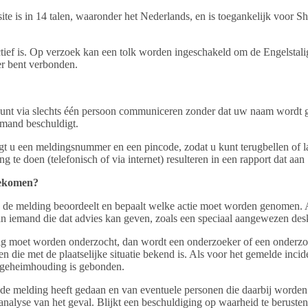
ite is in 14 talen, waaronder het Nederlands, en is toegankelijk voor 
 actief is. Op verzoek kan een tolk worden ingeschakeld om de Engelstal
er bent verbonden.
kunt via slechts één persoon communiceren zonder dat uw naam wordt 
emand beschuldigt.
jgt u een meldingsnummer en een pincode, zodat u kunt terugbellen of la
 te doen (telefonisch of via internet) resulteren in een rapport dat aa
gekomen?
e melding beoordeelt en bepaalt welke actie moet worden genomen. Als
iemand die dat advies kan geven, zoals een speciaal aangewezen desku
ldig moet worden onderzocht, dan wordt een onderzoeker of een onderz
n die met de plaatselijke situatie bekend is. Als voor het gemelde inci
te geheimhouding is gebonden.
die de melding heeft gedaan en van eventuele personen die daarbij wor
nanalyse van het geval. Blijkt een beschuldiging op waarheid te beruste