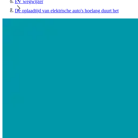
EV wegwijzer
De oplaadtijd van elektrische auto's hoelang duurt het