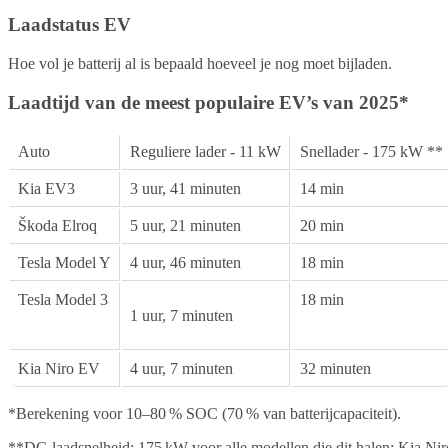
Laadstatus EV
Hoe vol je batterij al is bepaald hoeveel je nog moet bijladen.
Laadtijd van de meest populaire EV’s van 2025*
Auto
Reguliere lader - 11 kW
Snellader - 175 kW **
Kia EV3
3 uur, 41 minuten
14 min
Škoda Elroq
5 uur, 21 minuten
20 min
Tesla Model Y
4 uur, 46 minuten
18 min
Tesla Model 3
18 min
1
uur, 7 minuten
Kia Niro EV
4 uur, 7 minuten
32 minuten
*Berekening voor 10–80 % SOC (70 % van batterijcapaciteit).
**DC-laadsnelheid: 175 kW voor alle modellen die dit halen; Kia Ni