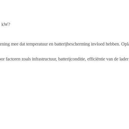
22 kW?
kening mee dat temperatuur en batterijbescherming invloed hebben. Oplad
oor factoren zoals infrastructuur, batterijconditie, efficiëntie van de la