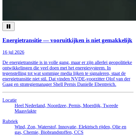
Energietransitie — vooruitkijken is niet gemakkelijk
16 jul 2026
De energietransitie is in volle gang, maar er zijn allerlei geopolitieke
ontwikkelingen die veel doen met het energiesysteem. In
tegenstelling tot wat sommige media lijken te signaleren, staat de
energietransitie niet stil. Dat vinden NVDE-voorzitter Olof van der
Gaag en strategiemanager Shell Pernis Danielle Ebentreich.
Locatie
Heel Nederland, Noordzee, Pernis, Moerdijk, Tweede
Maasvlakte
Rubriek
Wind, Zon, Waterstof, Innovatie, Elektrisch rijden, Olie en
gas, Chemie, Biobrandstoffen, CCS