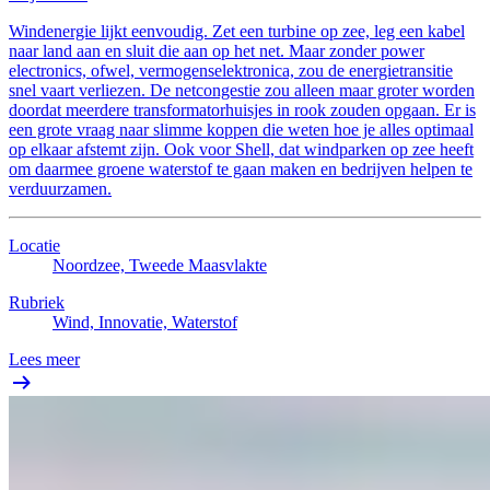
Windenergie lijkt eenvoudig. Zet een turbine op zee, leg een kabel
naar land aan en sluit die aan op het net. Maar zonder power
electronics, ofwel, vermogenselektronica, zou de energietransitie
snel vaart verliezen. De netcongestie zou alleen maar groter worden
doordat meerdere transformatorhuisjes in rook zouden opgaan. Er is
een grote vraag naar slimme koppen die weten hoe je alles optimaal
op elkaar afstemt zijn. Ook voor Shell, dat windparken op zee heeft
om daarmee groene waterstof te gaan maken en bedrijven helpen te
verduurzamen.
Locatie
Noordzee, Tweede Maasvlakte
Rubriek
Wind, Innovatie, Waterstof
Lees meer