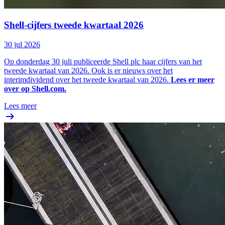
Shell-cijfers tweede kwartaal 2026
30 jul 2026
Op donderdag 30 juli publiceerde Shell plc haar cijfers van het
tweede kwartaal van 2026. Ook is er nieuws over het
interimdividend over het tweede kwartaal van 2026.
Lees er meer
over op Shell.com.
Lees meer