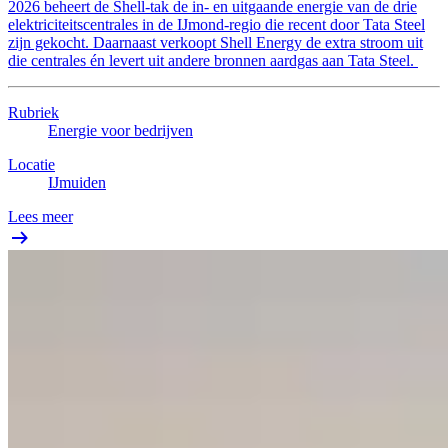
2026 beheert de Shell-tak de in- en uitgaande energie van de drie
elektriciteitscentrales in de IJmond-regio die recent door Tata Steel
zijn gekocht. Daarnaast verkoopt Shell Energy de extra stroom uit
die centrales én levert uit andere bronnen aardgas aan Tata Steel.
Rubriek
Energie voor bedrijven
Locatie
IJmuiden
Lees meer