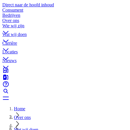
Direct naar de hoofd inhoud
Consument
Bedrijven
Over ons
Wie wij zijn
Wat wij doen
Carrière
Locaties
Nieuws
Home
Over ons
Wat wij doen