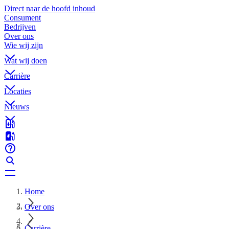
Direct naar de hoofd inhoud
Consument
Bedrijven
Over ons
Wie wij zijn
Wat wij doen
Carrière
Locaties
Nieuws
Home
Over ons
Carrière