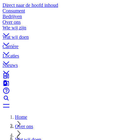
Direct naar de hoofd inhoud
Consument
Bedrijven
Over ons
Wie wij zijn
Wat wij doen
Carrière
Locaties
Nieuws
Home
Over ons
Wat wij doen