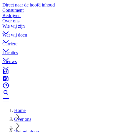
Direct naar de hoofd inhoud
Consument
Bedrijven
Over ons
Wie wij zijn
Wat wij doen
Carrière
Locaties
Nieuws
Home
Over ons
Wat wij doen