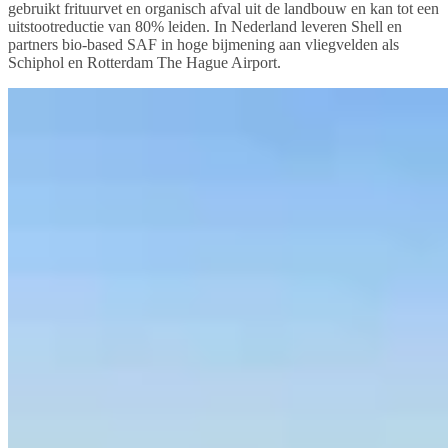
gebruikt frituurvet en organisch afval uit de landbouw en kan tot een
uitstootreductie van 80% leiden. In Nederland leveren Shell en
partners bio-based SAF in hoge bijmening aan vliegvelden als
Schiphol en Rotterdam The Hague Airport.