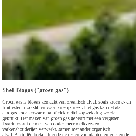
Shell Biogas ("groen gas")
Groen gas is biogas gemaakt van organisch afval, zoals groente- en
fruitresten, rioolslib en voornamelijk mest. Het gas kan net als
aardgas voor verwarming of elektriciteitsopwekking worden
gebruikt. Het maken van groen gas gebeurt met een vergister.
Daarin wordt de mest van onder meer melkvee- en
varkenshouderijen verwerkt, samen met ander organisch
afval. Bacteriën breken hier de de resten van planten en gras en de