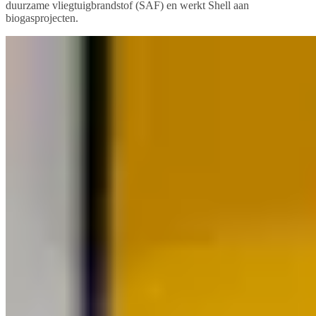
duurzame vliegtuigbrandstof (SAF) en werkt Shell aan
biogasprojecten.