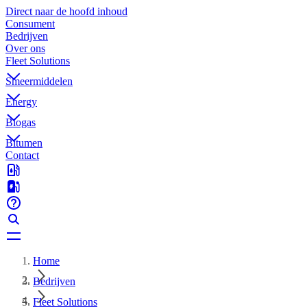
Direct naar de hoofd inhoud
Consument
Bedrijven
Over ons
Fleet Solutions
Smeermiddelen
Energy
Biogas
Bitumen
Contact
Home
Bedrijven
Fleet Solutions