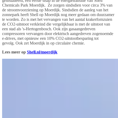
geïnstalleerd, een eerste stsap in de energietransitie van Shell
Chemicals Park Moerdijk. Ze zorgen sindsdien voor circa 3% van
de stroomvoorziening op Moerdijk. Sindsdien de aanleg van het
zonnepark heeft Shell op Moerdijk nog meer gedaan om duurzamer
te worden. Zo is met het vervangen van het aantal krakerfornzuien
de CO2-uitstoot verkleind die vergelijkbaar is met de uitstoot van
een stad als 's-Hertogenbosch. Ook zijn gasaangedreven
compressoren vervangen door elektrisch aangedreven zogenoemde
e-drives, met opnieuw een 10% CO2-uitstootbesparing tot
gevolg. Ook zet Moerdijk in op circulaire chemie.
Lees meer op
Shell.nl/moerdijk