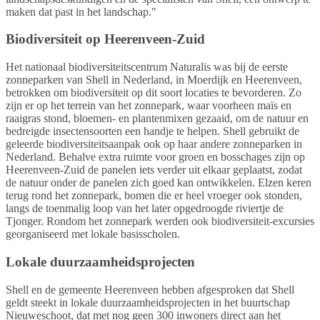
maken dat past in het landschap."
Biodiversiteit op Heerenveen-Zuid
Het nationaal biodiversiteitscentrum Naturalis was bij de eerste
zonneparken van Shell in Nederland, in Moerdijk en Heerenveen,
betrokken om biodiversiteit op dit soort locaties te bevorderen. Zo
zijn er op het terrein van het zonnepark, waar voorheen maïs en
raaigras stond, bloemen- en plantenmixen gezaaid, om de natuur en
bedreigde insectensoorten een handje te helpen. Shell gebruikt de
geleerde biodiversiteitsaanpak ook op haar andere zonneparken in
Nederland. Behalve extra ruimte voor groen en bosschages zijn op
Heerenveen-Zuid de panelen iets verder uit elkaar geplaatst, zodat
de natuur onder de panelen zich goed kan ontwikkelen. Elzen keren
terug rond het zonnepark, bomen die er heel vroeger ook stonden,
langs de toenmalig loop van het later opgedroogde riviertje de
Tjonger. Rondom het zonnepark werden ook biodiversiteit-excursies
georganiseerd met lokale basisscholen.
Lokale duurzaamheidsprojecten
Shell en de gemeente Heerenveen hebben afgesproken dat Shell
geldt steekt in lokale duurzaamheidsprojecten in het buurtschap
Nieuweschoot, dat met nog geen 300 inwoners direct aan het