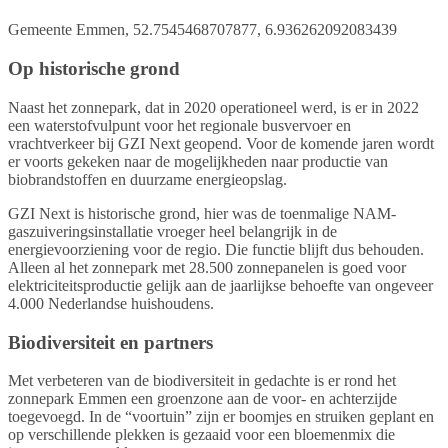
Gemeente Emmen, 52.7545468707877, 6.936262092083439
Op historische grond
Naast het zonnepark, dat in 2020 operationeel werd, is er in 2022
een waterstofvulpunt voor het regionale busvervoer en
vrachtverkeer bij GZI Next geopend. Voor de komende jaren wordt
er voorts gekeken naar de mogelijkheden naar productie van
biobrandstoffen en duurzame energieopslag.
GZI Next is historische grond, hier was de toenmalige NAM-
gaszuiveringsinstallatie vroeger heel belangrijk in de
energievoorziening voor de regio. Die functie blijft dus behouden.
Alleen al het zonnepark met 28.500 zonnepanelen is goed voor
elektriciteitsproductie gelijk aan de jaarlijkse behoefte van ongeveer
4.000 Nederlandse huishoudens.
Biodiversiteit en partners
Met verbeteren van de biodiversiteit in gedachte is er rond het
zonnepark Emmen een groenzone aan de voor- en achterzijde
toegevoegd. In de “voortuin” zijn er boomjes en struiken geplant en
op verschillende plekken is gezaaid voor een bloemenmix die