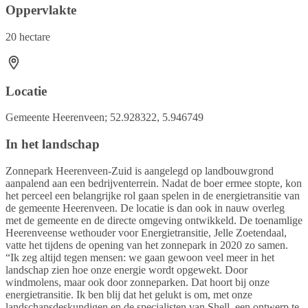
Oppervlakte
20 hectare
Locatie
Gemeente Heerenveen; 52.928322, 5.946749
In het landschap
Zonnepark Heerenveen-Zuid is aangelegd op landbouwgrond
aanpalend aan een bedrijventerrein. Nadat de boer ermee stopte, kon
het perceel een belangrijke rol gaan spelen in de energietransitie van
de gemeente Heerenveen. De locatie is dan ook in nauw overleg
met de gemeente en de directe omgeving ontwikkeld. De toenamlige
Heerenveense wethouder voor Energietransitie, Jelle Zoetendaal,
vatte het tijdens de opening van het zonnepark in 2020 zo samen.
“Ik zeg altijd tegen mensen: we gaan gewoon veel meer in het
landschap zien hoe onze energie wordt opgewekt. Door
windmolens, maar ook door zonneparken. Dat hoort bij onze
energietransitie. Ik ben blij dat het gelukt is om, met onze
landschapsdeskundigen en de specialisten van Shell, een ontwerp te