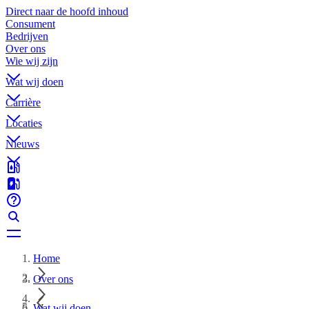
Direct naar de hoofd inhoud
Consument
Bedrijven
Over ons
Wie wij zijn
Wat wij doen
Carrière
Locaties
Nieuws
Home
Over ons
Wat wij doen