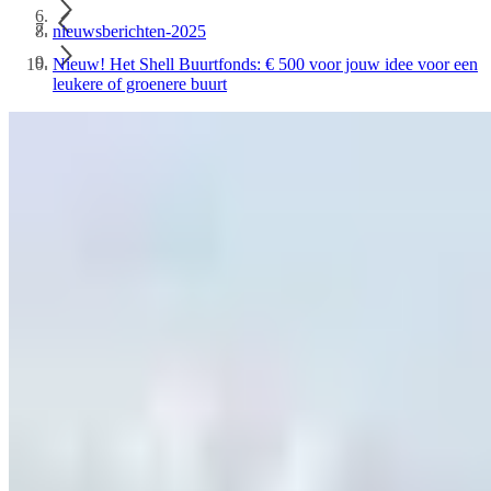
nieuwsberichten-2025
Nieuw! Het Shell Buurtfonds: € 500 voor jouw idee voor een
leukere of groenere buurt