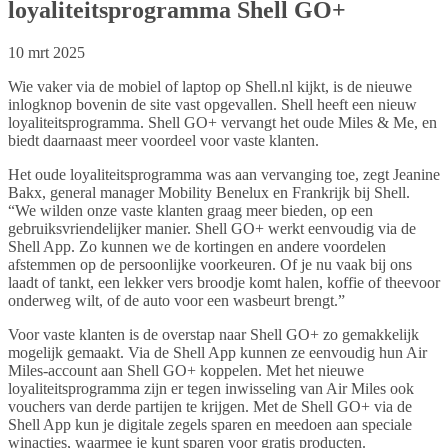
loyaliteitsprogramma Shell GO+
10 mrt 2025
Wie vaker via de mobiel of laptop op Shell.nl kijkt, is de nieuwe
inlogknop bovenin de site vast opgevallen. Shell heeft een nieuw
loyaliteitsprogramma. Shell GO+ vervangt het oude Miles & Me, en
biedt daarnaast meer voordeel voor vaste klanten.
Het oude loyaliteitsprogramma was aan vervanging toe, zegt Jeanine
Bakx, general manager Mobility Benelux en Frankrijk bij Shell.
“We wilden onze vaste klanten graag meer bieden, op een
gebruiksvriendelijker manier. Shell GO+ werkt eenvoudig via de
Shell App. Zo kunnen we de kortingen en andere voordelen
afstemmen op de persoonlijke voorkeuren. Of je nu vaak bij ons
laadt of tankt, een lekker vers broodje komt halen, koffie of theevoor
onderweg wilt, of de auto voor een wasbeurt brengt.”
Voor vaste klanten is de overstap naar Shell GO+ zo gemakkelijk
mogelijk gemaakt. Via de Shell App kunnen ze eenvoudig hun Air
Miles-account aan Shell GO+ koppelen. Met het nieuwe
loyaliteitsprogramma zijn er tegen inwisseling van Air Miles ook
vouchers van derde partijen te krijgen. Met de Shell GO+ via de
Shell App kun je digitale zegels sparen en meedoen aan speciale
winacties, waarmee je kunt sparen voor gratis producten.