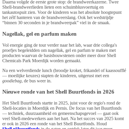
Daarna volgde de eerste grote stop: de brandweerkazerne. Twee
Shell-brandweerlieden lieten een schuimblusvoertuig en
tankautospuit zien. Voor de kinderen was het absolute hoogtepunt
het zélf hanteren van de brandweerslang. Ook het wedstrijdje
“binnen 30 seconden in je brandweerpak” viel in de smaak.
Nagellak, gel en parfum maken
Vol energie ging de tour verder naar het lab, waar drie collega's
proefjes begeleidden om nagellak, gel en parfum te maken met
producten waarvan de basisbouwstenen onder meer door Shell
Chemicals Park Moerdijk worden gemaakt.
Na een welverdiende lunch (broodje kroket, frikandel of kaassoufflé
— moeilijke keuzes) stapten de kinderen, uitgerust met een
goodiebag
, de bus weer in.
Nieuwe ronde van het Shell Buurtfonds in 2026
Het Shell Buurtfonds startte in 2025, juist voor de regio's rond de
Shell-locaties in Moerdijk en Pernis. De focus van het Buurtfonds
— techniek, duurzaamheid en gemeenschapsgevoel — gaat ook
veel Shell-medewerkers aan het hart. Na het succes van 2025 komt
er ook in 2026 een ronde van het Shell Buurtfonds. Houd
Shell.nl/buurtfonds
in de gaten en ontdek later dit jaar meer.