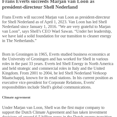
Frans Everts succeeds Marjan van Loon as
president-directeur Shell Nederland
Frans Everts will succeed Marjan van Loon as president-directeur
for Shell Nederland as of April 1, 2023. Van Loon has led Shell
Nederland since January 1, 2016. “We are very grateful to Marjan
van Loon”, says Shell’s CEO Wael Sawan. “Under her leadership,
we have laid a solid foundation for our transition to cleaner energy
in The Netherlands.”
Born in Groningen in 1965, Everts studied business economics at
the University of Groningen and has worked for Shell in various
roles in the past 33 years. Everts led Shell Energy in North America
and held strategic and commercial roles in Italy and the United
Kingdom. From 2001 to 2004, he led Shell Nederland Verkoop
Maatschappij, known for its retail stations. In his current position as
executive vice-president for Corporate Relations, Everts'
responsibilities include Shell's global communications.
Climate agreement
Under Marjan van Loon, Shell was the first major company to
support the Dutch Climate Agreement and has taken investment
decisions of around 6.5 billion euros in the Dutch energy transition.