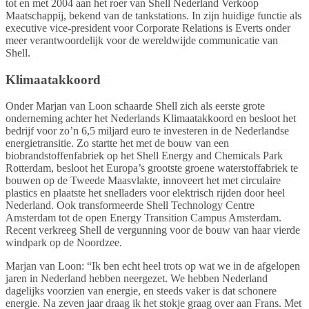
tot en met 2004 aan het roer van Shell Nederland Verkoop
Maatschappij, bekend van de tankstations. In zijn huidige functie als
executive vice-president voor Corporate Relations is Everts onder
meer verantwoordelijk voor de wereldwijde communicatie van
Shell.
Klimaatakkoord
Onder Marjan van Loon schaarde Shell zich als eerste grote
onderneming achter het Nederlands Klimaatakkoord en besloot het
bedrijf voor zo’n 6,5 miljard euro te investeren in de Nederlandse
energietransitie. Zo startte het met de bouw van een
biobrandstoffenfabriek op het Shell Energy and Chemicals Park
Rotterdam, besloot het Europa’s grootste groene waterstoffabriek te
bouwen op de Tweede Maasvlakte, innoveert het met circulaire
plastics en plaatste het snelladers voor elektrisch rijden door heel
Nederland. Ook transformeerde Shell Technology Centre
Amsterdam tot de open Energy Transition Campus Amsterdam.
Recent verkreeg Shell de vergunning voor de bouw van haar vierde
windpark op de Noordzee.
Marjan van Loon: “Ik ben echt heel trots op wat we in de afgelopen
jaren in Nederland hebben neergezet. We hebben Nederland
dagelijks voorzien van energie, en steeds vaker is dat schonere
energie. Na zeven jaar draag ik het stokje graag over aan Frans. Met