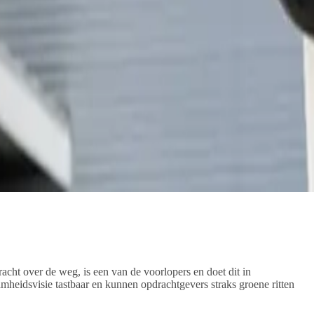
cht over de weg, is een van de voorlopers en doet dit in
idsvisie tastbaar en kunnen opdrachtgevers straks groene ritten