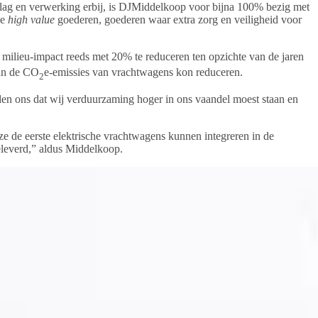
pslag en verwerking erbij, is DJMiddelkoop voor bijna 100% bezig met
de
high value
goederen, goederen waar extra zorg en veiligheid voor
e milieu-impact reeds met 20% te reduceren ten opzichte van de jaren
van de CO
e-emissies van vrachtwagens kon reduceren.
2
rden ons dat wij verduurzaming hoger in ons vaandel moest staan en
e de eerste elektrische vrachtwagens kunnen integreren in de
geleverd,” aldus Middelkoop.