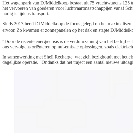
Het wagenpark van DJMiddelkoop bestaat uit 75 vrachtwagens 125 trai
het vervoeren van goederen voor luchtvaartmaatschappijen vanaf Sc
nodig is tijdens transport.
Sinds 2013 heeft DJMiddelkoop de focus gelegd op het maximaliseren va
ervoor. Zo kwamen er zonnepanelen op het dak en stapte DJMiddelk
“Door de recente energiecrisis is de verduurzaming van het bedrijf e
ons vervolgens oriënteren op nul-emissie oplossingen, zoals elektris
In samenwerking met Shell Recharge, wat zich bezighoudt met het ele
dagelijkse operatie. “Ondanks dat het traject een aantal nieuwe uitd