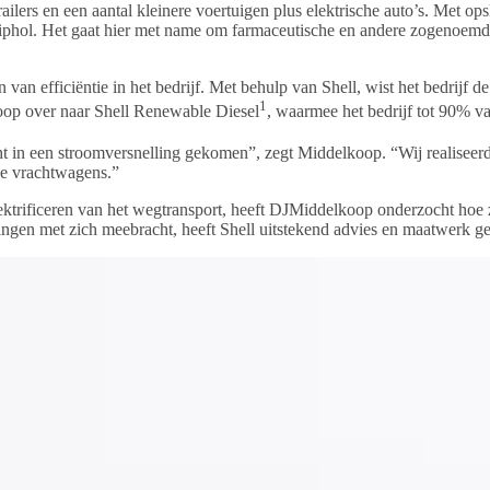
lers en een aantal kleinere voertuigen plus elektrische auto’s. Met o
hiphol. Het gaat hier met name om farmaceutische en andere zogenoem
n efficiëntie in het bedrijf. Met behulp van Shell, wist het bedrijf d
1
oop over naar Shell Renewable Diesel
, waarmee het bedrijf tot 90% 
cht in een stroomversnelling gekomen”, zegt Middelkoop. “Wij realisee
che vrachtwagens.”
ktrificeren van het wegtransport, heeft DJMiddelkoop onderzocht hoe z
agingen met zich meebracht, heeft Shell uitstekend advies en maatwerk 