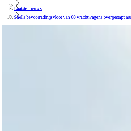
Laatste nieuws
Shells bevoorradingsvloot van 80 vrachtwagens overgestapt na