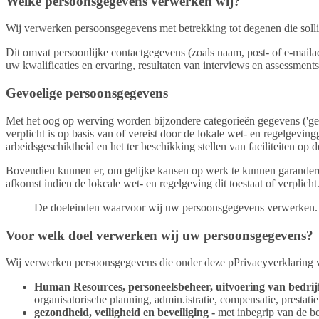
Welke persoonsgegevens verwerken wij?
Wij verwerken persoonsgegevens met betrekking tot degenen die solli
Dit omvat persoonlijke contactgegevens (zoals naam, post- of e-mailadr
uw kwalificaties en ervaring, resultaten van interviews en assessment
Gevoelige persoonsgegevens
Met het oog op werving worden bijzondere categorieën gegevens ('gevo
verplicht is op basis van of vereist door de lokale wet- en regelgev
arbeidsgeschiktheid en het ter beschikking stellen van faciliteiten o
Bovendien kunnen er, om gelijke kansen op werk te kunnen garanderen
afkomst indien de lokcale wet- en regelgeving dit toestaat of verplicht
De doeleinden waarvoor wij uw persoonsgegevens verwerken.
Voor welk doel verwerken wij uw persoonsgegevens?
Wij verwerken persoonsgegevens die onder deze pPrivacyverklaring v
Human Resources, personeelsbeheer, uitvoering van bedrij
organisatorische planning, admin.istratie, compensatie, prestati
gezondheid, veiligheid en beveiliging -
met inbegrip van de b