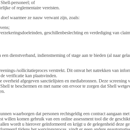
 Shell-personeel; of
elijke of reglementaire vereisten.
 doel
waarmee ze nauw verwant zijn, zoals:
vens;
verzekeringsdoeleinden, geschillenbeslechting en verdediging van claims
ijn een dienstverband, indienstneming of stage aan te bieden (al naar gel
screenings-/sollicitatieproces verstrekt. Dit omvat het natrekken van inf
de verificatie kan plaatsvinden.
e overheid afgegeven sanctielijsten en mediabronnen. Deze screening v
hell te beschermen en met name om ervoor te zorgen dat Shell wetgevi
en.
unnen waarborgen dat personen rechtsgeldig een contract aangaan met e
nst willen komen gebruik van een online assessment tool die de geschikt
allen wordt u hierover geïnformeerd en krijgt u de gelegenheid deze ge
ïnformeerd tijdens het wervingsproces, vindt er geen andere geautomati