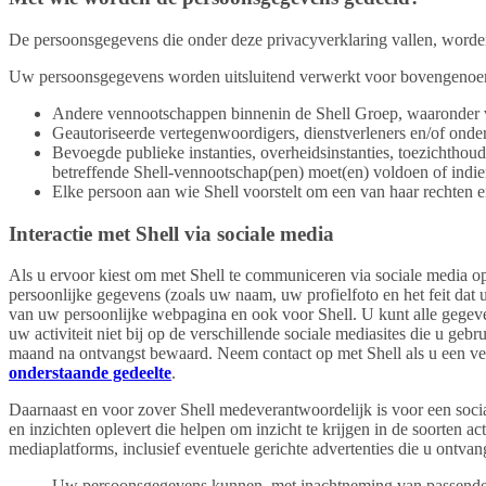
De persoonsgegevens die onder deze privacyverklaring vallen, worden
Uw persoonsgegevens worden uitsluitend verwerkt voor bovengenoemd
Andere vennootschappen binnenin de Shell Groep, waaronder 
Geautoriseerde vertegenwoordigers, dienstverleners en/of onde
Bevoegde publieke instanties, overheidsinstanties, toezichthoud
betreffende Shell-vennootschap(pen) moet(en) voldoen of indien
Elke persoon aan wie Shell voorstelt om een van haar rechten en
Interactie met Shell via sociale media
Als u ervoor kiest om met Shell te communiceren via sociale media op
persoonlijke gegevens (zoals uw naam, uw profielfoto en het feit dat u
van uw persoonlijke webpagina en ook voor Shell. U kunt alle gegeve
uw activiteit niet bij op de verschillende sociale mediasites die u geb
maand na ontvangst bewaard. Neem contact op met Shell als u een ver
onderstaande gedeelte
.
Daarnaast en voor zover Shell medeverantwoordelijk is voor een social
en inzichten oplevert die helpen om inzicht te krijgen in de soorten
mediaplatforms, inclusief eventuele gerichte advertenties die u ontvan
Uw persoonsgegevens kunnen, met inachtneming van passende