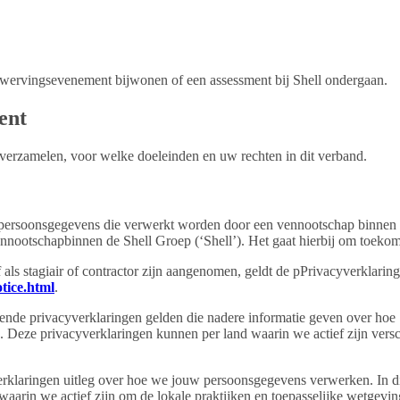
een wervingsevenement bijwonen of een assessment bij Shell ondergaan.
ent
verzamelen, voor welke doeleinden en uw rechten in dit verband.
persoonsgegevens die verwerkt worden door een vennootschap binnen She
ootschapbinnen de Shell Groep (‘Shell’). Het gaat hierbij om toekoms
f als stagiair of contractor zijn aangenomen, geldt de pPrivacyverklar
tice.html
.
lende privacyverklaringen gelden die nadere informatie geven over hoe
Deze privacyverklaringen kunnen per land waarin we actief zijn verschi
erklaringen uitleg over hoe we jouw persoonsgegevens verwerken. In di
aarin we actief zijn om de lokale praktijken en toepasselijke wetgevin