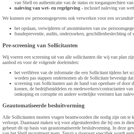
van Shell en authenticatie van de status en toegangsrechten van
naleving van wet- en regelgeving -
inclusief naleving van wett
We kunnen uw persoonsgegevens ook verwerken voor een
secundair
het opslaan, verwijderen of anonimiseren van uw persoonsgege
fraudepreventie, audits, onderzoeken, geschillenbeslechting of 
Pre-screening van Sollicitanten
Wij voeren een screening uit van alle sollicitanten die wij van plan z
aanbod en voor de volgende doeleinden:
het verifiëren van de informatie die een Sollicitant tijdens het 
worden pas stappen ondernomen als de Sollicitant bevestigt dat 
screening van Sollicitanten aan de hand van openbare of door d
komen, de bedrijfsmiddelen en medewerkers/contractanten van S
omkoping en corruptie en andere wettelijke vereisten kan nalev
Geautomatiseerde besluitvorming
Alle Sollicitanten moeten vragen beantwoorden die nodig zijn om te k
verloopt. Daarnaast maken wij voor afgestudeerden die bij ons in die
gebeurt dit op basis van geautomatiseerde besluitvorming. In deze gev
van het Shell recruitment team. Tenzij u daarover specifiek wordt ge