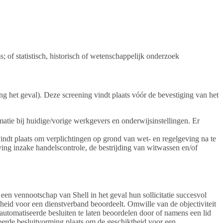
; of statistisch, historisch of wetenschappelijk onderzoek
ang het geval). Deze screening vindt plaats vóór de bevestiging van het
ormatie bij huidige/vorige werkgevers en onderwijsinstellingen. Er
indt plaats om verplichtingen op grond van wet- en regelgeving na te
ng inzake handelscontrole, de bestrijding van witwassen en/of
en vennootschap van Shell in het geval hun sollicitatie succesvol
heid voor een dienstverband beoordeelt. Omwille van de objectiviteit
automatiseerde besluiten te laten beoordelen door of namens een lid
seerde besluitvorming plaats om de geschiktheid voor een