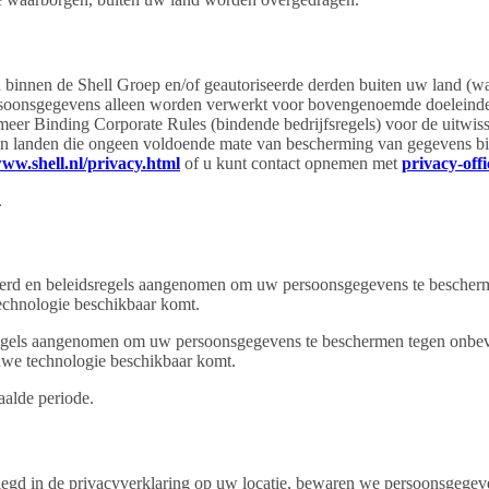
innen de Shell Groep en/of geautoriseerde derden buiten uw land (w
 persoonsgegevens alleen worden verwerkt voor bovengenoemde doelei
eer Binding Corporate Rules (bindende bedrijfsregels) voor de uitwis
n landen die ongeen voldoende mate van bescherming van gegevens bi
ww.shell.nl/privacy.html
of u kunt contact opnemen met
privacy-off
.
eerd en beleidsregels aangenomen om uw persoonsgegevens te bescherm
echnologie beschikbaar komt.
egels aangenomen om uw persoonsgegevens te beschermen tegen onbevo
uwe technologie beschikbaar komt.
alde periode.
legd in de privacyverklaring op uw locatie, bewaren we persoonsgegeve