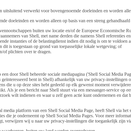
 uitsluitend verwerkt voor bovengenoemde doeleinden en worden alleen
e doeleinden en worden alleen op basis van een streng gehandhaafd 
vennootschappen buiten uw locatie en/of de Europese Economische R
raannemers van Shell, met name derden die namens Shell referenties en
ende instanties of de belastingdienst indien dit nodig is om te voldoen
 dit is toegestaan op grond van toepasselijke lokale wetgeving; of
/of plichten over te dragen.
 een door Shell beheerde sociale mediapagina ('Shell Social Media Page
 geïnteresseerd bent in Shell) afhankelijk van uw privacy-instellingen o
ns die u op deze sites hebt gedeeld op elk gewenst moment verwijderen
ruikt. Als je een bericht naar Shell stuurt via een messanger-service op
zoek wilt indienen en waar u zelf geen actie kunt ondernemen en dat b
 media platform van een Shell Social Media Page, heeft Shell via het s
 acties die je onderneemt op Shell Social Media Pages. Voor meer inform
gt, verwijzen wij u naar uw privacy-instellingen die toegankelijk zijn 
 waarborgen, buiten uw land worden overgedragen.