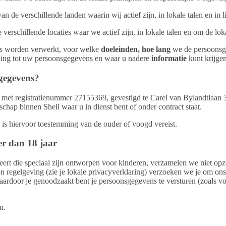
de verschillende landen waarin wij actief zijn, in lokale talen en in li
erschillende locaties waar we actief zijn, in lokale talen en om de lok
ens worden verwerkt, voor welke
doeleinden, hoe lang
we de persoonsg
kking tot uw persoonsgegevens en waar u nadere
informatie
kunt krijgen
sgegevens?
ap met registratienummer 27155369, gevestigd te Carel van Bylandtlaa
ap binnen Shell waar u in dienst bent of onder contract staat.
is hiervoor toestemming van de ouder of voogd vereist.
r dan 18 jaar
ert die speciaal zijn ontworpen voor kinderen, verzamelen we niet opzet
 en regelgeving (zie je lokale privacyverklaring) verzoeken we je om on
waardoor je genoodzaakt bent je persoonsgegevens te versturen (zoals v
n.