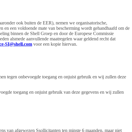
aaronder ook buiten de EER), nemen we organisatorische,
nden en een voldoende mate van bescherming wordt gehandhaafd om de
seling binnen de Shell Groep en door de Europese Commissie
eden alsmede aanvullende maatregelen waar geldend recht dat
ice-SI@shell.com
voor een kopie hiervan.
en tegen onbevoegde toegang en onjuist gebruik en wij zullen deze
egde toegang en onjuist gebruik van deze gegevens en wij zullen
ns van afgewezen Ssollicitanten ten minste 6 maanden, maar niet