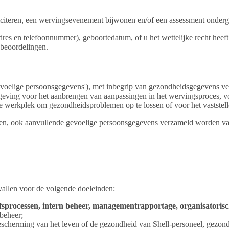
citeren, een wervingsevenement bijwonen en/of een assessment ondergaa
es en telefoonnummer), geboortedatum, of u het wettelijke recht heeft o
sbeoordelingen.
elige persoonsgegevens'), met inbegrip van gezondheidsgegevens verwer
inggeving voor het aanbrengen van aanpassingen in het wervingsproces, v
p de werkplek om gezondheidsproblemen op te lossen of voor het vaststel
, ook aanvullende gevoelige persoonsgegevens verzameld worden van Sso
.
allen voor de volgende doeleinden:
fsprocessen, intern beheer, managementrapportage, organisatorisc
ebeheer;
escherming van het leven of de gezondheid van Shell-personeel, gezond