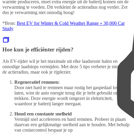
warmte produceren, moet extra energie uit de batterij komen om de
verwarming te voeden. Dit verkleint de actieradius nog verder. Zet
dus je verwarming niet onnodig hoog!
*Bron:
Best EV for Winter & Cold Weather Range » 30,000 Car
Study
Hoe kun je efficiënter rijden?
Als EV-rijder wil je het maximale uit elke laadsessie halen en
onnodige laadstops vermijden. Met deze 5 tips verbeter je niet alleen
de actieradius, maar ook je rijplezier.
Regeneratief remmen:
Door niet hard te remmen maar rustig het gaspedaal los te
laten, wint de auto energie terug die je hebt gebruikt om op te
trekken. Deze energie wordt omgezet in elektriciteit,
waardoor je batterij langer meegaat.
Houd een constante snelheid
Vermijd snel accelereren en hard remmen. Probeer in plaats
daarvan een gelijkmatige snelheid aan te houden. Met behulp
van cruisecontrol bespaar je op