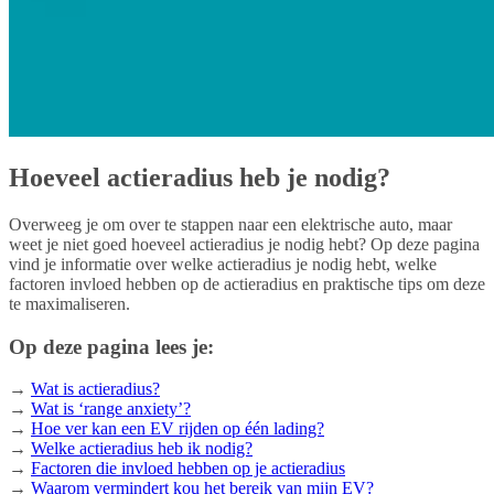
Hoeveel actieradius heb je nodig?
Overweeg je om over te stappen naar een elektrische auto, maar
weet je niet goed hoeveel actieradius je nodig hebt? Op deze pagina
vind je informatie over welke actieradius je nodig hebt, welke
factoren invloed hebben op de actieradius en praktische tips om deze
te maximaliseren.
Op deze pagina lees je:
→
Wat is actieradius?
→
Wat is ‘range anxiety’?
→
Hoe ver kan een EV rijden op één lading?
→
Welke actieradius heb ik nodig?
→
Factoren die invloed hebben op je actieradius
→
Waarom vermindert kou het bereik van mijn EV?