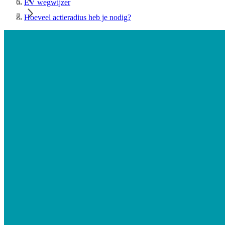
EV wegwijzer
Hoeveel actieradius heb je nodig?