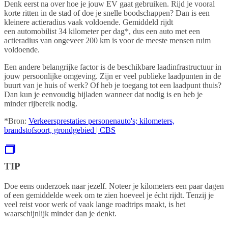
Denk eerst na over hoe je jouw EV gaat gebruiken. Rijd je vooral
korte ritten in de stad of doe je snelle boodschappen? Dan is een
kleinere actieradius vaak voldoende. Gemiddeld rijdt
een automobilist 34 kilometer per dag*, dus een auto met een
actieradius van ongeveer 200 km is voor de meeste mensen ruim
voldoende.
Een andere belangrijke factor is de beschikbare laadinfrastructuur in
jouw persoonlijke omgeving. Zijn er veel publieke laadpunten in de
buurt van je huis of werk? Of heb je toegang tot een laadpunt thuis?
Dan kun je eenvoudig bijladen wanneer dat nodig is en heb je
minder rijbereik nodig.
*Bron:
Verkeersprestaties personenauto's; kilometers,
brandstofsoort, grondgebied | CBS
TIP
Doe eens onderzoek naar jezelf. Noteer je kilometers een paar dagen
of een gemiddelde week om te zien hoeveel je écht rijdt. Tenzij je
veel reist voor werk of vaak lange roadtrips maakt, is het
waarschijnlijk minder dan je denkt.