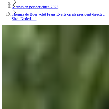
Nieuws en persberichten 2026
Thomas de Boer volgt Frans Everts op als president-directeur
Shell Nederland