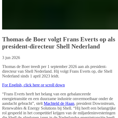
Thomas de Boer volgt Frans Everts op als
president-directeur Shell Nederland
3 jun 2026
Thomas de Boer treedt per 1 september 2026 aan als president-
directeur van Shell Nederland. Hij volgt Frans Everts op, die Shell
Nederland sinds 1 april 2023 leidt.
For English, click here or scroll down
“Frans Everts heeft het belang van een gebalanceerde
energietransitie en een duurzame industrie onvermoeibaar onder de
aandacht gebracht”, stelt
Machteld de Haan
, president Downstream,
Renewables & Energy Solutions bij Shell. “Hij heeft een belangrijke
rol gespeeld in het competitief krijgen van de miljardeninvesteringen
die Shell de afgelopen jaren in de Nederlandse energietransitie heeft