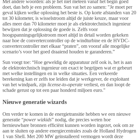
Met andere woorden: als je het niet meteen vanaf het begin goed
doet, dan heb je een probleem. Sun vat het zo samen: "Je moet per
geval kijken welke oplossing het beste is. Op korte afstanden van 20
tot 30 kilometer, is wisselstroom altijd de juiste keuze, maar voor
alles meer dan 70 kilometer moet je als elektrotechnisch ingenieur
bewijzen dat je oplossing de goede is. Zelfs voor
hoogspanningsgelijkstroom moet altijd in detail worden gekeken
naar hoe de convertercontroller op de windturbine en de HVDC-
convertercontroller met elkaar “praten”, om vooraf alle mogelijke
scenario’s voor het goed draaiend houden te garanderen.”
Sun voegt toe: “Hoe geweldig de apparatuur zelf ook is, het is aan
de elektrotechnisch ingenieur om exact te begrijpen wat er gebeurt
met welke instellingen en in welke situaties. Een verkeerde
berekening kan er zelfs toe leiden dat je werkgever, de exploitant
van het windpark, zijn
license-to-operate
verliest, en dan loopt de
schade gerust op tot een paar honderd miljoen euro."
Nieuwe generatie wizards
Om verder te komen in de energietransitie hebben we een nieuwe
generatie “
power wizkids
” nodig, die precies weten hoe
hernieuwbare bronnen efficiënt kunnen worden ingezet, ook om ze
aan te sluiten op andere energiecentrales zoals de Holland Hydrogen
1 van Shell. Met 200 MW geïnstalleerd vermogen wordt deze