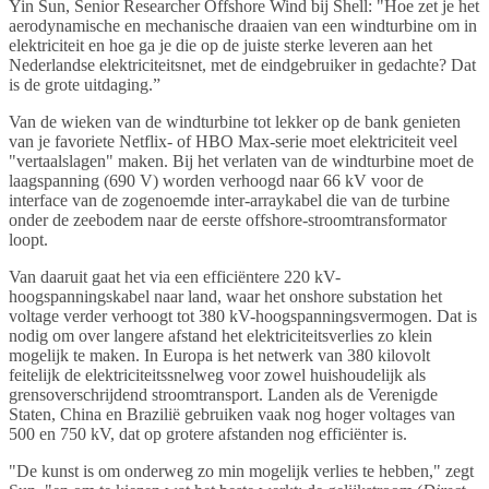
Yin Sun, Senior Researcher Offshore Wind bij Shell: "Hoe zet je het
aerodynamische en mechanische draaien van een windturbine om in
elektriciteit en hoe ga je die op de juiste sterke leveren aan het
Nederlandse elektriciteitsnet, met de eindgebruiker in gedachte? Dat
is de grote uitdaging.”
Van de wieken van de windturbine tot lekker op de bank genieten
van je favoriete Netflix- of HBO Max-serie moet elektriciteit veel
"vertaalslagen" maken. Bij het verlaten van de windturbine moet de
laagspanning (690 V) worden verhoogd naar 66 kV voor de
interface van de zogenoemde inter-arraykabel die van de turbine
onder de zeebodem naar de eerste offshore-stroomtransformator
loopt.
Van daaruit gaat het via een efficiëntere 220 kV-
hoogspanningskabel naar land, waar het onshore substation het
voltage verder verhoogt tot 380 kV-hoogspanningsvermogen. Dat is
nodig om over langere afstand het elektriciteitsverlies zo klein
mogelijk te maken. In Europa is het netwerk van 380 kilovolt
feitelijk de elektriciteitssnelweg voor zowel huishoudelijk als
grensoverschrijdend stroomtransport. Landen als de Verenigde
Staten, China en Brazilië gebruiken vaak nog hoger voltages van
500 en 750 kV, dat op grotere afstanden nog efficiënter is.
"De kunst is om onderweg zo min mogelijk verlies te hebben," zegt