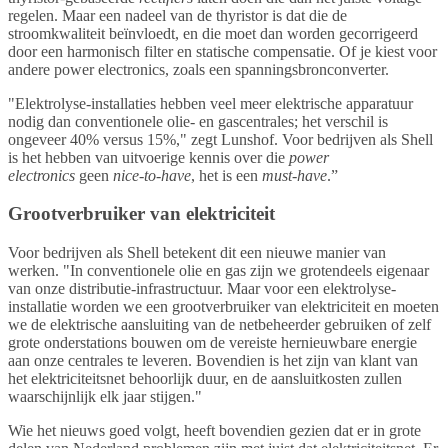
regelen. Maar een nadeel van de thyristor is dat die de
stroomkwaliteit beïnvloedt, en die moet dan worden gecorrigeerd
door een harmonisch filter en statische compensatie. Of je kiest voor
andere power electronics, zoals een spanningsbronconverter.
"Elektrolyse-installaties hebben veel meer elektrische apparatuur
nodig dan conventionele olie- en gascentrales; het verschil is
ongeveer 40% versus 15%," zegt Lunshof. Voor bedrijven als Shell
is het hebben van uitvoerige kennis over die
power
electronics
geen
nice-to-have
, het is een
must-have
.”
Grootverbruiker van elektriciteit
Voor bedrijven als Shell betekent dit een nieuwe manier van
werken. "In conventionele olie en gas zijn we grotendeels eigenaar
van onze distributie-infrastructuur. Maar voor een elektrolyse-
installatie worden we een grootverbruiker van elektriciteit en moeten
we de elektrische aansluiting van de netbeheerder gebruiken of zelf
grote onderstations bouwen om de vereiste hernieuwbare energie
aan onze centrales te leveren. Bovendien is het zijn van klant van
het elektriciteitsnet behoorlijk duur, en de aansluitkosten zullen
waarschijnlijk elk jaar stijgen."
Wie het nieuws goed volgt, heeft bovendien gezien dat er in grote