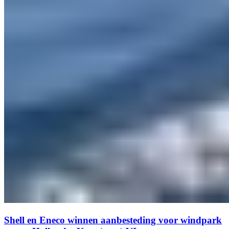
Shell en Eneco winnen aanbesteding voor windpark