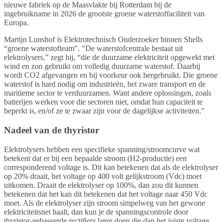
nieuwe fabriek op de Maasvlakte bij Rotterdam bij de
ingebruikname in 2026 de grootste groene waterstoffaciliteit van
Europa.
Martijn Lunshof is Elektrotechnisch Onderzoeker binnen Shells
“groene waterstofteam". "De waterstofcentrale bestaat uit
elektrolysers,” zegt hij, “die de duurzame elektriciteit opgewekt met
wind en zon gebruikt om volledig duurzame waterstof. Daarbij
wordt CO2 afgevangen en bij voorkeur ook hergebruikt. Die groene
waterstof is hard nodig om industrieën, het zware transport en de
maritieme sector te verduurzamen. Want andere oplossingen, zoals
batterijen werken voor die sectoren niet, omdat hun capaciteit te
beperkt is, en/of ze te zwaar zijn voor de dagelijkse activiteiten."
Nadeel van de thyristor
Elektrolysers hebben een specifieke spanning/stroomcurve wat
betekent dat er bij een bepaalde stroom (H2-productie) een
corresponderend voltage is. Dit kan betekenen dat als de elektrolyser
op 20% draait, het voltage op 400 volt gelijkstroom (Vdc) moet
uitkomen. Draait de elektrolyser op 100%, dan zou dit kunnen
betekenen dat het kan dit betekenen dat het voltage naar 450 Vdc
moet. Als de elektrolyser zijn stroom simpelweg van het gewone
elektriciteitsnet haalt, dan kun je de spanningscontrole door
thyristor-gebaseerde
rectifiers
laten doen die dan het juiste voltage