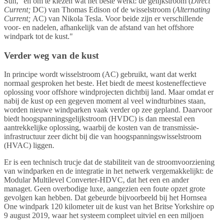
Sun, "en om te kiezen wat het beste werkt: de gelijkstroom (
Direct
Current;
DC) van Thomas Edison of de wisselstroom (
Alternating
Current;
AC) van Nikola Tesla. Voor beide zijn er verschillende
voor- en nadelen, afhankelijk van de afstand van het offshore
windpark tot de kust."
Verder weg van de kust
In principe wordt wisselstroom (AC) gebruikt, want dat werkt
normaal gesproken het beste. Het biedt de meest kosteneffectieve
oplossing voor offshore windprojecten dichtbij land. Maar omdat er
nabij de kust op een gegeven moment al veel windturbines staan,
worden nieuwe windparken vaak verder op zee gepland. Daarvoor
biedt hoogspanningsgelijkstroom (HVDC) is dan meestal een
aantrekkelijke oplossing, waarbij de kosten van de transmissie-
infrastructuur zeer dicht bij die van hoogspanningswisselstroom
(HVAC) liggen.
Er is een technisch trucje dat de stabiliteit van de stroomvoorziening
van windparken en de integratie in het netwerk vergemakkelijkt: de
Modular Multilevel Converter-HDVC, dat het een en ander
managet. Geen overbodige luxe, aangezien een foute opzet grote
gevolgen kan hebben. Dat gebeurde bijvoorbeeld bij het Hornsea
One windpark 120 kilometer uit de kust van het Britse Yorkshire op
9 august 2019, waar het systeem compleet uitviel en een miljoen