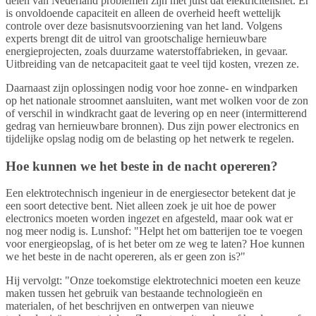
delen van Nederland problemen zijn met juist dat elektriciteitsnet. Er
is onvoldoende capaciteit en alleen de overheid heeft wettelijk
controle over deze basisnutsvoorziening van het land. Volgens
experts brengt dit de uitrol van grootschalige hernieuwbare
energieprojecten, zoals duurzame waterstoffabrieken, in gevaar.
Uitbreiding van de netcapaciteit gaat te veel tijd kosten, vrezen ze.
Daarnaast zijn oplossingen nodig voor hoe zonne- en windparken
op het nationale stroomnet aansluiten, want met wolken voor de zon
of verschil in windkracht gaat de levering op en neer (intermitterend
gedrag van hernieuwbare bronnen). Dus zijn power electronics en
tijdelijke opslag nodig om de belasting op het netwerk te regelen.
Hoe kunnen we het beste in de nacht opereren?
Een elektrotechnisch ingenieur in de energiesector betekent dat je
een soort detective bent. Niet alleen zoek je uit hoe de power
electronics moeten worden ingezet en afgesteld, maar ook wat er
nog meer nodig is. Lunshof: "Helpt het om batterijen toe te voegen
voor energieopslag, of is het beter om ze weg te laten? Hoe kunnen
we het beste in de nacht opereren, als er geen zon is?"
Hij vervolgt: "Onze toekomstige elektrotechnici moeten een keuze
maken tussen het gebruik van bestaande technologieën en
materialen, of het beschrijven en ontwerpen van nieuwe