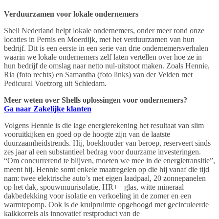
Verduurzamen voor lokale ondernemers
Shell Nederland helpt lokale ondernemers, onder meer rond onze
locaties in Pernis en Moerdijk, met het verduurzamen van hun
bedrijf. Dit is een eerste in een serie van drie ondernemersverhalen
waarin we lokale ondernemers zelf laten vertellen over hoe ze in
hun bedrijf de omslag naar netto nul-uitstoot maken. Zoals Hennie,
Ria (foto rechts) en Samantha (foto links) van der Velden met
Pedicural Voetzorg uit Schiedam.
Meer weten over Shells oplossingen voor ondernemers?
Ga naar Zakelijke klanten
Volgens Hennie is die lage energierekening het resultaat van slim
vooruitkijken en goed op de hoogte zijn van de laatste
duurzaamheidstrends. Hij, boekhouder van beroep, reserveert sinds
zes jaar al een substantieel bedrag voor duurzame investeringen.
“Om concurrerend te blijven, moeten we mee in de energietransitie”,
meent hij. Hennie somt enkele maatregelen op die hij vanaf die tijd
nam: twee elektrische auto’s met eigen laadpaal, 20 zonnepanelen
op het dak, spouwmuurisolatie, HR++ glas, witte mineraal
dakbedekking voor isolatie en verkoeling in de zomer en een
warmtepomp. Ook is de kruipruimte opgehoogd met gecirculeerde
kalkkorrels als innovatief restproduct van de