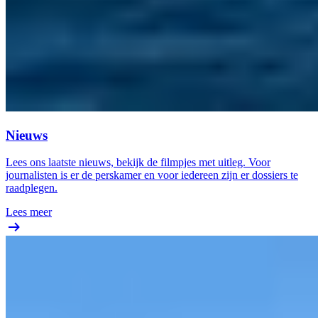
Nieuws
Lees ons laatste nieuws, bekijk de filmpjes met uitleg. Voor
journalisten is er de perskamer en voor iedereen zijn er dossiers te
raadplegen.
Lees meer