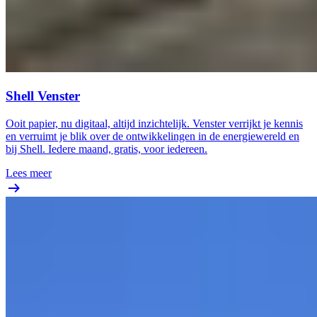
Shell Venster
Ooit papier, nu digitaal, altijd inzichtelijk. Venster verrijkt je kennis
en verruimt je blik over de ontwikkelingen in de energiewereld en
bij Shell. Iedere maand, gratis, voor iedereen.
Lees meer