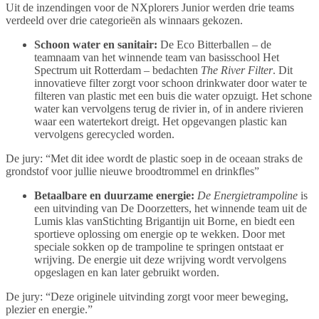
Uit de inzendingen voor de NXplorers Junior werden drie teams
verdeeld over drie categorieën als winnaars gekozen.
Schoon water en sanitair:
De Eco Bitterballen – de
teamnaam van het winnende team van basisschool Het
Spectrum uit Rotterdam – bedachten
The River Filter
. Dit
innovatieve filter zorgt voor schoon drinkwater door water te
filteren van plastic met een buis die water opzuigt. Het schone
water kan vervolgens terug de rivier in, of in andere rivieren
waar een watertekort dreigt. Het opgevangen plastic kan
vervolgens gerecycled worden.
De jury: “Met dit idee wordt de plastic soep in de oceaan straks de
grondstof voor jullie nieuwe broodtrommel en drinkfles”
Betaalbare en duurzame energie:
De Energietrampoline
is
een uitvinding van De Doorzetters, het winnende team uit de
Lumis klas vanStichting Brigantijn uit Borne, en biedt een
sportieve oplossing om energie op te wekken. Door met
speciale sokken op de trampoline te springen ontstaat er
wrijving. De energie uit deze wrijving wordt vervolgens
opgeslagen en kan later gebruikt worden.
De jury: “Deze originele uitvinding zorgt voor meer beweging,
plezier en energie.”