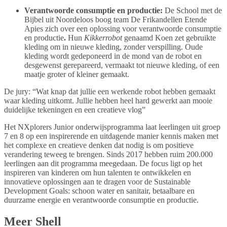
Verantwoorde consumptie en productie:
De School met de
Bijbel uit Noordeloos boog team De Frikandellen Etende
Apies zich over een oplossing voor verantwoorde consumptie
en productie
.
Hun
Kikkerrobot
genaamd Koen zet gebruikte
kleding om in nieuwe kleding, zonder verspilling. Oude
kleding wordt gedeponeerd in de mond van de robot en
desgewenst gerepareerd, vermaakt tot nieuwe kleding, of een
maatje groter of kleiner gemaakt.
De jury: “Wat knap dat jullie een werkende robot hebben gemaakt
waar kleding uitkomt. Jullie hebben heel hard gewerkt aan mooie
duidelijke tekeningen en een creatieve vlog”
Het NXplorers Junior onderwijsprogramma laat leerlingen uit groep
7 en 8 op een inspirerende en uitdagende manier kennis maken met
het complexe en creatieve denken dat nodig is om positieve
verandering teweeg te brengen. Sinds 2017 hebben ruim 200.000
leerlingen aan dit programma meegedaan. De focus ligt op het
inspireren van kinderen om hun talenten te ontwikkelen en
innovatieve oplossingen aan te dragen voor de Sustainable
Development Goals: schoon water en sanitair, betaalbare en
duurzame energie en verantwoorde consumptie en productie.
Meer Shell