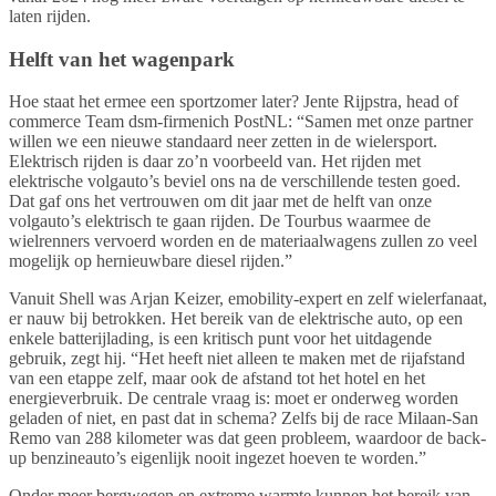
laten rijden.
Helft van het wagenpark
Hoe staat het ermee een sportzomer later? Jente Rijpstra, head of
commerce Team dsm-firmenich PostNL: “Samen met onze partner
willen we een nieuwe standaard neer zetten in de wielersport.
Elektrisch rijden is daar zo’n voorbeeld van. Het rijden met
elektrische volgauto’s beviel ons na de verschillende testen goed.
Dat gaf ons het vertrouwen om dit jaar met de helft van onze
volgauto’s elektrisch te gaan rijden. De Tourbus waarmee de
wielrenners vervoerd worden en de materiaalwagens zullen zo veel
mogelijk op hernieuwbare diesel rijden.”
Vanuit Shell was Arjan Keizer, emobility-expert en zelf wielerfanaat,
er nauw bij betrokken. Het bereik van de elektrische auto, op een
enkele batterijlading, is een kritisch punt voor het uitdagende
gebruik, zegt hij. “Het heeft niet alleen te maken met de rijafstand
van een etappe zelf, maar ook de afstand tot het hotel en het
energieverbruik. De centrale vraag is: moet er onderweg worden
geladen of niet, en past dat in schema? Zelfs bij de race Milaan-San
Remo van 288 kilometer was dat geen probleem, waardoor de back-
up benzineauto’s eigenlijk nooit ingezet hoeven te worden.”
Onder meer bergwegen en extreme warmte kunnen het bereik van