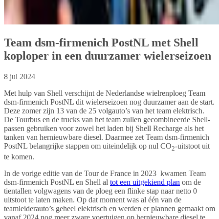
Team dsm-firmenich PostNL met Shell
koploper in een duurzamer wielerseizoen
8 jul 2024
Met hulp van Shell verschijnt de Nederlandse wielrenploeg Team
dsm-firmenich PostNL dit wielerseizoen nog duurzamer aan de start.
Deze zomer zijn 13 van de 25 volgauto’s van het team elektrisch.
De Tourbus en de trucks van het team zullen gecombineerde Shell-
passen gebruiken voor zowel het laden bij Shell Recharge als het
tanken van hernieuwbare diesel. Daarmee zet Team dsm-firmenich
PostNL belangrijke stappen om uiteindelijk op nul CO
-uitstoot uit
2
te komen.
In de vorige editie van de Tour de France in 2023 kwamen Team
dsm-firmenich PostNL en Shell al
tot een uitgekiend plan
om de
tientallen volgwagens van de ploeg een flinke stap naar netto 0
uitstoot te laten maken. Op dat moment was al één van de
teamleiderauto’s geheel elektrisch en werden er plannen gemaakt om
vanaf 2024 nog meer zware voertuigen op hernieuwbare diesel te