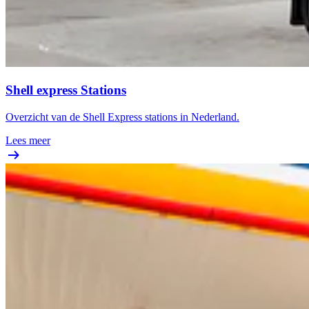
Shell express Stations
Overzicht van de Shell Express stations in Nederland.
Lees meer