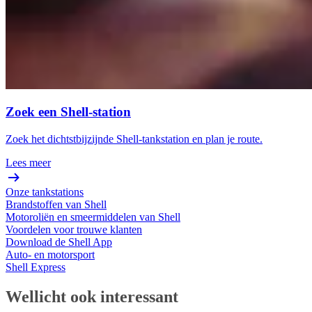
Zoek een Shell-station
Zoek het dichtstbijzijnde Shell-tankstation en plan je route.
Lees meer
Onze tankstations
Brandstoffen van Shell
Motoroliën en smeermiddelen van Shell
Voordelen voor trouwe klanten
Download de Shell App
Auto- en motorsport
Shell Express
Wellicht ook interessant