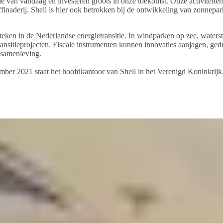
ie van vandaag en investeren groots in onze toekomst. Onze activiteiten
finaderij. Shell is hier ook betrokken bij de ontwikkeling van zonnep
steken in de Nederlandse energietransitie. In windparken op zee, waterst
ransitieprojecten. Fiscale instrumenten kunnen innovaties aanjagen, gedr
e samenleving.
ber 2021 staat het hoofdkantoor van Shell in het Verenigd Koninkrijk. 