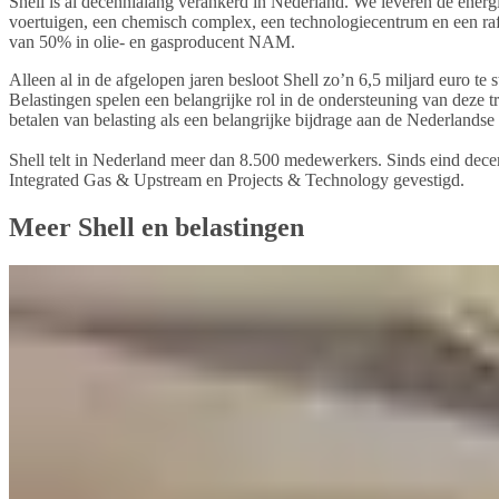
Shell is al decennialang verankerd in Nederland. We leveren de energ
voertuigen, een chemisch complex, een technologiecentrum en een raf
van 50% in olie- en gasproducent NAM.
Alleen al in de afgelopen jaren besloot Shell zo’n 6,5 miljard euro te 
Belastingen spelen een belangrijke rol in de ondersteuning van deze t
betalen van belasting als een belangrijke bijdrage aan de Nederlands
Shell telt in Nederland meer dan 8.500 medewerkers. Sinds eind decem
Integrated Gas & Upstream en Projects & Technology gevestigd.
Meer Shell en belastingen