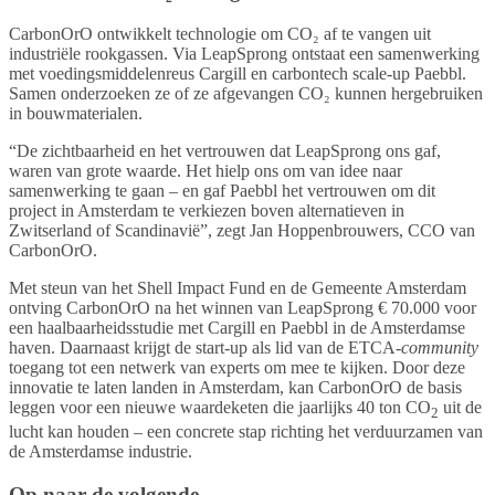
CarbonOrO ontwikkelt technologie om CO₂ af te vangen uit
industriële rookgassen. Via LeapSprong ontstaat een samenwerking
met voedingsmiddelenreus Cargill en carbontech scale-up Paebbl.
Samen onderzoeken ze of ze afgevangen CO₂ kunnen hergebruiken
in bouwmaterialen.
“De zichtbaarheid en het vertrouwen dat LeapSprong ons gaf,
waren van grote waarde. Het hielp ons om van idee naar
samenwerking te gaan – en gaf Paebbl het vertrouwen om dit
project in Amsterdam te verkiezen boven alternatieven in
Zwitserland of Scandinavië”, zegt Jan Hoppenbrouwers, CCO van
CarbonOrO.
Met steun van het Shell Impact Fund en de Gemeente Amsterdam
ontving CarbonOrO na het winnen van LeapSprong € 70.000 voor
een haalbaarheidsstudie met Cargill en Paebbl in de Amsterdamse
haven. Daarnaast krijgt de start-up als lid van de ETCA-
community
toegang tot een netwerk van experts om mee te kijken. Door deze
innovatie te laten landen in Amsterdam, kan CarbonOrO de basis
leggen voor een nieuwe waardeketen die jaarlijks 40 ton CO
uit de
2
lucht kan houden – een concrete stap richting het verduurzamen van
de Amsterdamse industrie.
Op naar de volgende