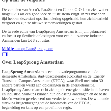
De verhalen van Accu’t, ParaStruct en CarbonOrO laten zien wat er
mogelijk is als een goed idee de juiste steun krijgt. In zes maanden
tijd hebben deze start-ups financiering opgehaald, hun zichtbaarheid
vergroot en zijn ze nieuwe samenwerkingen gestart.
De tweede editie van LeapSprong Amsterdam is in juni gelanceerd
en focust op flexibele oplossingen voor een duurzamere industrie.
Aanmelden kan tot 8 augustus.
Meld je aan op LeapSprong.com
Over LeapSprong Amsterdam
LeapSprong Amsterdam
is een innovatieprogramma van de
gemeente Amsterdam, start-upaccelerator Rockstart en de Energy
Transition Campus Amsterdam (ETCA), waar Shell met ruim 30
andere partijen werkt aan oplossingen in de energietransitie.
LeapSprong Amsterdam richt zich op de energietransitie in de haven
en industrie. Start-ups kunnen hun oplossing aandragen en de beste
ideeën worden geselecteerd om verder te ontwikkelen. De winnende
start-ups krijgentoegang tot de laboratoria van de ETCA,
begeleiding én kans op een proef in de regio.