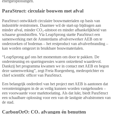
energieoplossingen.
ParaStruct: circulair bouwen met afval
ParaStruct ontwikkelt circulaire bouwmaterialen op basis van
industriële reststromen. Daarmee wil de start-up bijdragen aan
minder afval, minder CO₂-uitstoot en minder afhankelijkheid van
schaarse grondstoffen. Via LeapSprong startte ParaStruct een
samenwerking met de Amsterdams afvalverwerker AEB om te
onderzoeken of bodemas – het restproduct van afvalverbranding –
kan worden omgezet in bruikbare bouwmaterialen.
“LeapSprong gaf ons het momentum om door te pakken. De
ondersteuning en sparringsessies waren ontzettend waardevol.
Dankzij het programma kwamen we in contact met AEB en begon
deze samenwerking”, zegt Freia Ruegenberg, medeoprichter en
chief scientific officer van ParaStruct.
Een belangrijk onderdeel van het project met AEB is aantonen dat
verontreinigingen in de as veilig kunnen worden vastgehouden –
een voorwaarde voor markttoelating. Als dat lukt, biedt ParaStruct
een schaalbare oplossing voor een van de lastigste afvalstromen van
de stad.
CarbonOrO: CO₂ afvangen én benutten