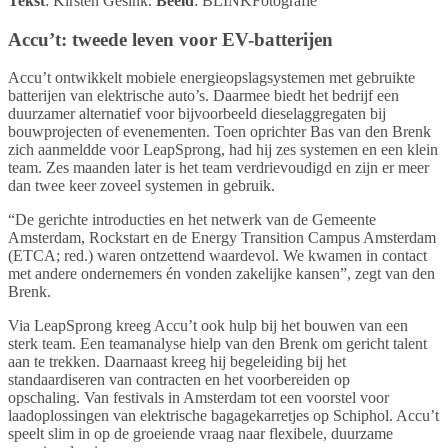
Tekst
: Kirsten Gesink.
Beeld
: BLINKFotografie
Accu’t: tweede leven voor EV-batterijen
Accu’t ontwikkelt mobiele energieopslagsystemen met gebruikte
batterijen van elektrische auto’s. Daarmee biedt het bedrijf een
duurzamer alternatief voor bijvoorbeeld dieselaggregaten bij
bouwprojecten of evenementen. Toen oprichter Bas van den Brenk
zich aanmeldde voor LeapSprong, had hij zes systemen en een klein
team. Zes maanden later is het team verdrievoudigd en zijn er meer
dan twee keer zoveel systemen in gebruik.
“De gerichte introducties en het netwerk van de Gemeente
Amsterdam, Rockstart en de Energy Transition Campus Amsterdam
(ETCA; red.) waren ontzettend waardevol. We kwamen in contact
met andere ondernemers én vonden zakelijke kansen”, zegt van den
Brenk.
Via LeapSprong kreeg Accu’t ook hulp bij het bouwen van een
sterk team. Een teamanalyse hielp van den Brenk om gericht talent
aan te trekken. Daarnaast kreeg hij begeleiding bij het
standaardiseren van contracten en het voorbereiden op
opschaling. Van festivals in Amsterdam tot een voorstel voor
laadoplossingen van elektrische bagagekarretjes op Schiphol. Accu’t
speelt slim in op de groeiende vraag naar flexibele, duurzame