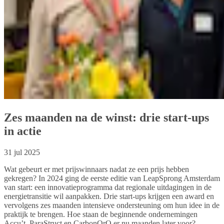
Zes maanden na de winst: drie start-ups
in actie
31 jul 2025
Wat gebeurt er met prijswinnaars nadat ze een prijs hebben
gekregen? In 2024 ging de eerste editie van LeapSprong Amsterdam
van start: een innovatieprogramma dat regionale uitdagingen in de
energietransitie wil aanpakken. Drie start-ups krijgen een award en
vervolgens zes maanden intensieve ondersteuning om hun idee in de
praktijk te brengen. Hoe staan de beginnende ondernemingen
Accu’t, ParaStruct en CarbonOrO er nu maanden later voor?