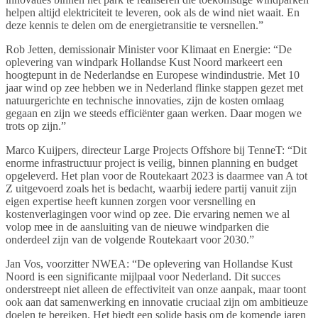
helpen altijd elektriciteit te leveren, ook als de wind niet waait. En
deze kennis te delen om de energietransitie te versnellen.”
Rob Jetten, demissionair Minister voor Klimaat en Energie: “De
oplevering van windpark Hollandse Kust Noord markeert een
hoogtepunt in de Nederlandse en Europese windindustrie. Met 10
jaar wind op zee hebben we in Nederland flinke stappen gezet met
natuurgerichte en technische innovaties, zijn de kosten omlaag
gegaan en zijn we steeds efficiënter gaan werken. Daar mogen we
trots op zijn.”
Marco Kuijpers, directeur Large Projects Offshore bij TenneT: “Dit
enorme infrastructuur project is veilig, binnen planning en budget
opgeleverd. Het plan voor de Routekaart 2023 is daarmee van A tot
Z uitgevoerd zoals het is bedacht, waarbij iedere partij vanuit zijn
eigen expertise heeft kunnen zorgen voor versnelling en
kostenverlagingen voor wind op zee. Die ervaring nemen we al
volop mee in de aansluiting van de nieuwe windparken die
onderdeel zijn van de volgende Routekaart voor 2030.”
Jan Vos, voorzitter NWEA: “De oplevering van Hollandse Kust
Noord is een significante mijlpaal voor Nederland. Dit succes
onderstreept niet alleen de effectiviteit van onze aanpak, maar toont
ook aan dat samenwerking en innovatie cruciaal zijn om ambitieuze
doelen te bereiken. Het biedt een solide basis om de komende jaren