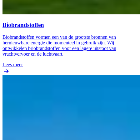
Biobrandstoffen
Biobrandstoffen vormen een van de grootste bronnen van
hernieuwbare energie die momenteel in gebruik zijn. Wij
ontwikkelen briobrandstoffen voor een lagere uitstoot van
vrachtvervoer en de luchtvaart.
Lees meer