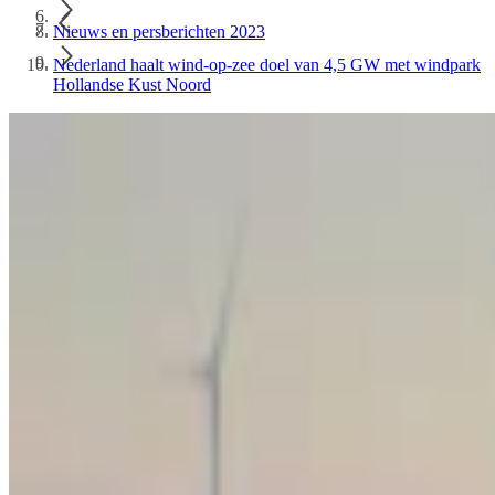
Nieuws en persberichten 2023
Nederland haalt wind-op-zee doel van 4,5 GW met windpark
Hollandse Kust Noord