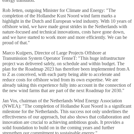
energy transition."
Rob Jetten, outgoing Minister for Climate and Energy: "The
completion of the Hollandse Kust Noord wind farm marks a
highlight in the Dutch and European wind industry. With 10 years of
offshore wind, we have made great strides in the Netherlands with
nature-focused and technical innovations, costs have gone down,
and we have started to work more and more efficiently. We can be
proud of that."
Marco Kuijpers, Director of Large Projects Offshore at
Transmission System Operator TenneT: "This huge infrastructure
project was delivered safely, on schedule and within budget. The
plan for the Roadmap 2023 has therefore been implemented from A
to Z as conceived, with each party being able to accelerate and
reduce costs for offshore wind from its own expertise. We are
already taking this experience fully into account in the connection of
the new wind farms that are part of the next Roadmap for 2030."
Jan Vos, chairman of the Netherlands Wind Energy Association
(NWEA): "The completion of Hollandse Kust Noord is a significant
milestone for the Netherlands. This success not only underlines the
effectiveness of our approach, but also shows that collaboration and
innovation are crucial to achieving ambitious goals. It provides a
solid foundation to build on in the coming years and further
strengthen our commitment to sustainable energy."