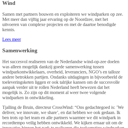
Wind
Samen met partners bouwen en exploiteren we windparken op zee.
Met meer dan vijftig jaar ervaring op de Noordzee, met het
uitvoeren van complexe projecten en met de daartoe benodigde
kennis.
Lees meer
Samenwerking
Het succesvol realiseren van de Nederlandse wind-op-zee doelen
was alleen mogelijk dankzij goede samenwerking tussen
windparkontwikkelaars, overheid, leveranciers, NGO’s en talloze
andere betrokken partijen. Ondanks uitdagingen in bijvoorbeeld de
toeleveringsketen liggen er ook talrijke kansen om de succesvolle
aanpak verder uit te rollen Nederland heeft bewezen dat het
mogelijk is. Zo zijn op dit moment al weer twee volgende
windparken in ontwikkeling.
Tjalling de Bruin, directeur CrossWind: “Ons gedachtegoed is: ’We
deliver, we innovate, we share’, en dat hebben we ook gedaan. Ik
ben trots op het team en alle partners waarmee we dit windpark in
recordtempo veilig hebben ontwikkeld. We kijken ernaar uit om de
innovaties binnen het park te realiseren die toekomstige windparken