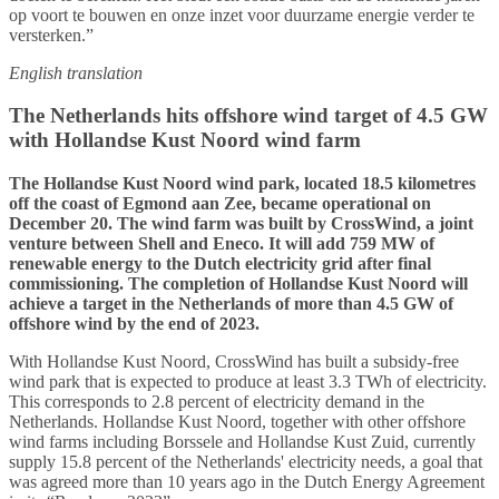
op voort te bouwen en onze inzet voor duurzame energie verder te
versterken.”
English translation
The Netherlands hits offshore wind target of 4.5 GW
with Hollandse Kust Noord wind farm
The Hollandse Kust Noord wind park, located 18.5 kilometres
off the coast of Egmond aan Zee, became operational on
December 20. The wind farm was built by CrossWind, a joint
venture between Shell and Eneco. It will add 759 MW of
renewable energy to the Dutch electricity grid after final
commissioning. The completion of Hollandse Kust Noord will
achieve a target in the Netherlands of more than 4.5 GW of
offshore wind by the end of 2023.
With Hollandse Kust Noord, CrossWind has built a subsidy-free
wind park that is expected to produce at least 3.3 TWh of electricity.
This corresponds to 2.8 percent of electricity demand in the
Netherlands. Hollandse Kust Noord, together with other offshore
wind farms including Borssele and Hollandse Kust Zuid, currently
supply 15.8 percent of the Netherlands' electricity needs, a goal that
was agreed more than 10 years ago in the Dutch Energy Agreement