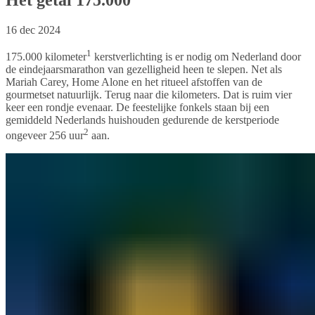
16 dec 2024
1
175.000 kilometer
kerstverlichting is er nodig om Nederland door
de eindejaarsmarathon van gezelligheid heen te slepen. Net als
Mariah Carey, Home Alone en het ritueel afstoffen van de
gourmetset natuurlijk. Terug naar die kilometers. Dat is ruim vier
keer een rondje evenaar. De feestelijke fonkels staan bij een
gemiddeld Nederlands huishouden gedurende de kerstperiode
2
ongeveer 256 uur
aan.