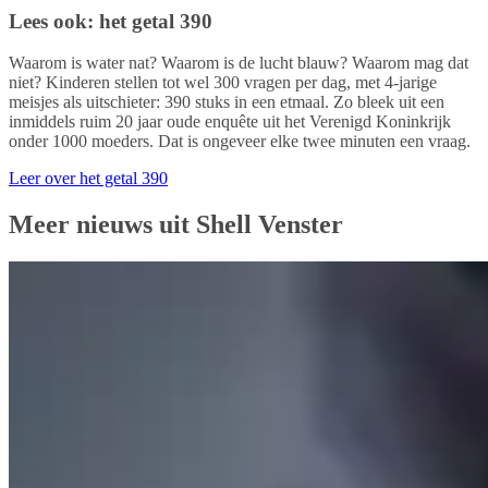
Lees ook: het getal 390
Waarom is water nat? Waarom is de lucht blauw? Waarom mag dat
niet? Kinderen stellen tot wel 300 vragen per dag, met 4-jarige
meisjes als uitschieter: 390 stuks in een etmaal. Zo bleek uit een
inmiddels ruim 20 jaar oude enquête uit het Verenigd Koninkrijk
onder 1000 moeders. Dat is ongeveer elke twee minuten een vraag.
Leer over het getal 390
Meer nieuws uit Shell Venster