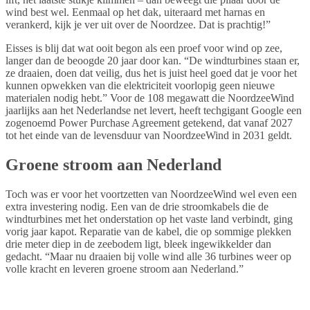
wind best wel. Eenmaal op het dak, uiteraard met harnas en
verankerd, kijk je ver uit over de Noordzee. Dat is prachtig!”
Eisses is blij dat wat ooit begon als een proef voor wind op zee,
langer dan de beoogde 20 jaar door kan. “De windturbines staan er,
ze draaien, doen dat veilig, dus het is juist heel goed dat je voor het
kunnen opwekken van die elektriciteit voorlopig geen nieuwe
materialen nodig hebt.” Voor de 108 megawatt die NoordzeeWind
jaarlijks aan het Nederlandse net levert, heeft techgigant Google een
zogenoemd Power Purchase Agreement getekend, dat vanaf 2027
tot het einde van de levensduur van NoordzeeWind in 2031 geldt.
Groene stroom aan Nederland
Toch was er voor het voortzetten van NoordzeeWind wel even een
extra investering nodig. Een van de drie stroomkabels die de
windturbines met het onderstation op het vaste land verbindt, ging
vorig jaar kapot. Reparatie van de kabel, die op sommige plekken
drie meter diep in de zeebodem ligt, bleek ingewikkelder dan
gedacht. “Maar nu draaien bij volle wind alle 36 turbines weer op
volle kracht en leveren groene stroom aan Nederland.”