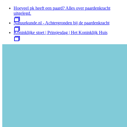
Hoeveel pk heeft een paard? Alles over paardenkracht
uitgelegd.
Natuurkunde.nl - Achtergronden bij de paardenkracht
Koninklijke stoet | Prinsjesdag | Het Koninklijk Huis