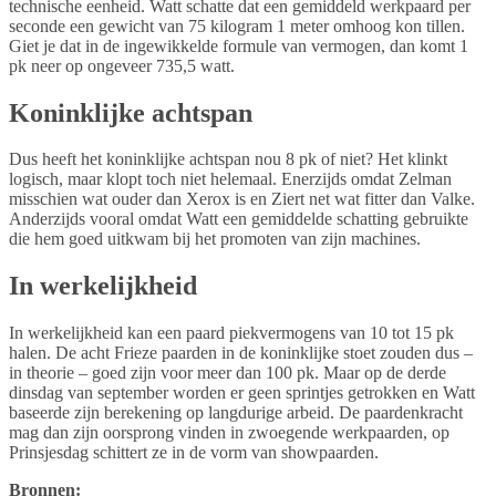
technische eenheid. Watt schatte dat een gemiddeld werkpaard per
seconde een gewicht van 75 kilogram 1 meter omhoog kon tillen.
Giet je dat in de ingewikkelde formule van vermogen, dan komt 1
pk neer op ongeveer 735,5 watt.
Koninklijke achtspan
Dus heeft het koninklijke achtspan nou 8 pk of niet? Het klinkt
logisch, maar klopt toch niet helemaal. Enerzijds omdat Zelman
misschien wat ouder dan Xerox is en Ziert net wat fitter dan Valke.
Anderzijds vooral omdat Watt een gemiddelde schatting gebruikte
die hem goed uitkwam bij het promoten van zijn machines.
In werkelijkheid
In werkelijkheid kan een paard piekvermogens van 10 tot 15 pk
halen. De acht Frieze paarden in de koninklijke stoet zouden dus –
in theorie – goed zijn voor meer dan 100 pk. Maar op de derde
dinsdag van september worden er geen sprintjes getrokken en Watt
baseerde zijn berekening op langdurige arbeid. De paardenkracht
mag dan zijn oorsprong vinden in zwoegende werkpaarden, op
Prinsjesdag schittert ze in de vorm van showpaarden.
Bronnen: