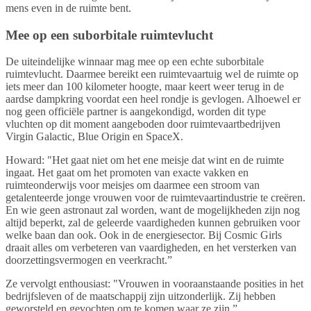
mens even in de ruimte bent.
Mee op een suborbitale ruimtevlucht
De uiteindelijke winnaar mag mee op een echte suborbitale
ruimtevlucht. Daarmee bereikt een ruimtevaartuig wel de ruimte op
iets meer dan 100 kilometer hoogte, maar keert weer terug in de
aardse dampkring voordat een heel rondje is gevlogen. Alhoewel er
nog geen officiële partner is aangekondigd, worden dit type
vluchten op dit moment aangeboden door ruimtevaartbedrijven
Virgin Galactic, Blue Origin en SpaceX.
Howard: "Het gaat niet om het ene meisje dat wint en de ruimte
ingaat. Het gaat om het promoten van exacte vakken en
ruimteonderwijs voor meisjes om daarmee een stroom van
getalenteerde jonge vrouwen voor de ruimtevaartindustrie te creëren.
En wie geen astronaut zal worden, want de mogelijkheden zijn nog
altijd beperkt, zal de geleerde vaardigheden kunnen gebruiken voor
welke baan dan ook. Ook in de energiesector. Bij Cosmic Girls
draait alles om verbeteren van vaardigheden, en het versterken van
doorzettingsvermogen en veerkracht.”
Ze vervolgt enthousiast: "Vrouwen in vooraanstaande posities in het
bedrijfsleven of de maatschappij zijn uitzonderlijk. Zij hebben
geworsteld en gevochten om te komen waar ze zijn.”