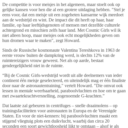
De competitie is voor meisjes in het algemeen, maar stoelt ook op
gelijke kansen voor hen die al een grotere uitdaging hebben. "Stel je
eens voor, dat een meisje uit een zogeheten kansarme wijk meedoet
aan de wedstrijd en wint. De impact die dit heeft op haar, haar
familie, op haar leeftijdsgenoten of mensen met dezelfde culturele
achtergrond en misschien zelfs haar land. Met Cosmic Girls wil ik
niet alleen hoop, maar meisjes ook echt mogelijkheden geven om
hun dromen waar te maken", zegt Howard.
Sinds de Russische kosmonaute Valentina Tereshkova in 1963 de
eerste vrouw buiten de dampkring werd, is slechts 12% van de
ruimtereizigers vrouw geweest. Net als op aarde, bestaat
gendergelijkheid niet in de ruimte.
“Bij de Cosmic Girls-wedstrijd wordt uit alle deelnemers van ieder
continent één meisje geselecteerd, en uiteindelijk mag er één finaliste
door naar de astronautentraining," vertelt Howard. "Die omvat ook
lessen in mentale weerbaarheid, paraboolvluchten en hoe om te gaan
met zwaartekrachtversnelling, zogenoemde G-krachten.”
Dat laatste zal gebeuren in centrifuges – snelle draaimolens – op
trainingsfaciliteiten voor astronauten in Europa en de Verenigde
Staten. En voor de niet-kenners: bij paraboolvluchten maakt een
stijgend vliegtuig plots een duikvlucht, waarbij dan circa 20
seconden een soort gewichtloosheid lijkt te ontstaan – alsof je als