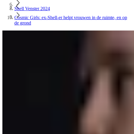
Shell Venster 2024
Cosmic Girls: ex-Shell-er helpt vrouwen in de ruimte, en op
de grond