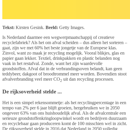
Tekst:
Kirsten Gesink.
Beeld:
Getty Images.
Is Nederland daarmee een wegwerpmaatschappij of creatieve
recyclefabriek? Als het om afval scheiden – dus alleen het sorteren –
gaat, zijn we met 60% het beste jongetje van de Europese klas.
Zinvol, want zo maak je recycling mogelijk. Vooral blikjes, glas en
papier gaan lekker. Textiel, drinkpakken en plastic belanden nog
vaak in het restafval. Zonde, want het zijn waardevolle
grondstoffen. Afval dat in de verbrandingsoven belandt, kan geen
teddybeer, dakgoot of broodtrommel meer worden. Bovendien stoot
afvalverbranding veel meer CO
uit dan recycling processen.
2
De rijksoverheid stelde ...
Het is een simpel rekensommetje: als het recyclingpercentage in een
tempo van 2% per 6 jaar blijft groeien, hergebruiken we in 2050
ongeveer 63% van ons huishoudelijk afval. Als de afvalcentrale een
serieuze grondstoffenkringloopwinkel wordt en bedrijven duurzaam
en recyclebaar gaan produceren komt de 100 misschien wel in zicht.
De rijksoverheid stelde in 2016 dat Nederland in 2050 volledig