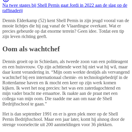
Na twee stages bij Shell Pernis gaat Jordi in 2022 aan de slag op de
raffinaderij
Dennis Elderkamp (52) kent Shell Pernis in zijn jeugd vooral van de
mooie lichtjes die hij zag vanaf de Vlaardingse overkant. Wat er
precies gebeurde op dat enorme terrein? Geen idee. Totdat een tip
zijn leven richting geeft.
Oom als wachtchef
Dennis groeit op in Schiedam, als tweede zoon van een politieagent
en een huisvrouw. Op zijn achttiende weet hij niet wat hij wil, maar
daar komt verandering in. “Mijn oom werkte destijds als vervangend
wachtchef bij een internationaal chemie- en technologiebedrijf in de
Rotterdamse haven en ik mocht een keer op zijn werk komen
kijken. Ik weet het nog precies: het was een zaterdagochtend en
mijn vader bracht me ernaartoe. Ik raakte aan de praat met een
collega van mijn oom. Die raadde me aan om naar de Shell
Bedrijfsschool te gaan.”
Het is dan september 1991 en er is geen plek meer op de Shell
Pernis Bedrijfsschool. Maar een jaar later, komt hij alsnog door de
strenge voorselectie uit 200 aanmeldingen voor 36 plekken.