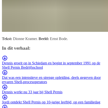
Tekst:
Dionne Kramer.
Beeld:
Ernst Bode.
In dit verhaal:
Dennis groeit op in Schiedam en begint in september 1991 op de
Shell Pernis Bedrijfsschool
Dat was een intenstieve en strenge opleiding, deels gegeven door
ervaren Shell-procesoperators
Dennis werkt nu 33 jaar bij Shell Pernis
Jordi ontdekt Shell Pernis op 10-jarige leeftijd, op een familiedag