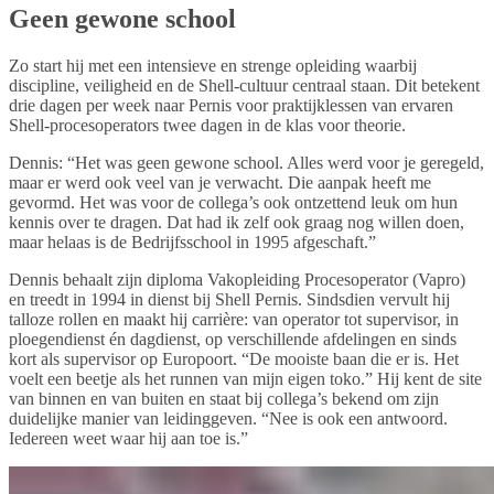
Geen gewone school
Zo start hij met een intensieve en strenge opleiding waarbij
discipline, veiligheid en de Shell‑cultuur centraal staan. Dit betekent
drie dagen per week naar Pernis voor praktijklessen van ervaren
Shell-procesoperators twee dagen in de klas voor theorie.
Dennis: “Het was geen gewone school. Alles werd voor je geregeld,
maar er werd ook veel van je verwacht. Die aanpak heeft me
gevormd. Het was voor de collega’s ook ontzettend leuk om hun
kennis over te dragen. Dat had ik zelf ook graag nog willen doen,
maar helaas is de Bedrijfsschool in 1995 afgeschaft.”
Dennis behaalt zijn diploma Vakopleiding Procesoperator (Vapro)
en treedt in 1994 in dienst bij Shell Pernis. Sindsdien vervult hij
talloze rollen en maakt hij carrière: van operator tot supervisor, in
ploegendienst én dagdienst, op verschillende afdelingen en sinds
kort als supervisor op Europoort. “De mooiste baan die er is. Het
voelt een beetje als het runnen van mijn eigen toko.” Hij kent de site
van binnen en van buiten en staat bij collega’s bekend om zijn
duidelijke manier van leidinggeven. “Nee is ook een antwoord.
Iedereen weet waar hij aan toe is.”