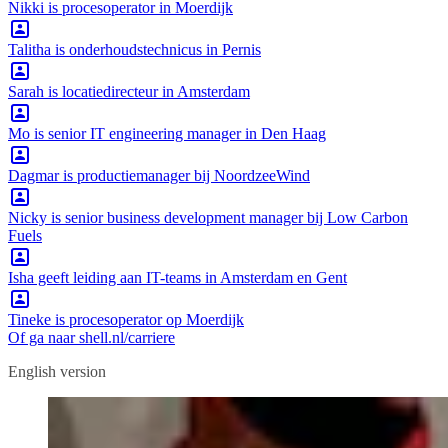
Nikki is procesoperator in Moerdijk
Talitha is onderhoudstechnicus in Pernis
Sarah is locatiedirecteur in Amsterdam
Mo is senior IT engineering manager in Den Haag
Dagmar is productiemanager bij NoordzeeWind
Nicky is senior business development manager bij Low Carbon
Fuels
Isha geeft leiding aan IT-teams in Amsterdam en Gent
Tineke is procesoperator op Moerdijk
Of ga naar shell.nl/carriere
English version