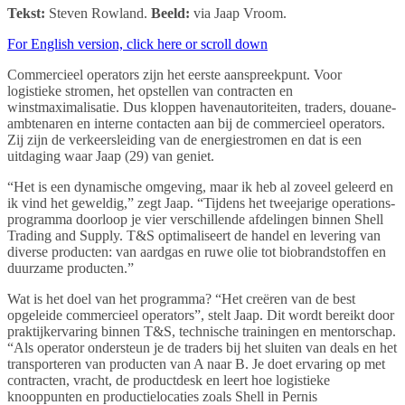
Tekst:
Steven Rowland.
Beeld:
via Jaap Vroom.
For English version, click here or scroll down
Commercieel operators zijn het eerste aanspreekpunt. Voor
logistieke stromen, het opstellen van contracten en
winstmaximalisatie. Dus kloppen havenautoriteiten, traders, douane-
ambtenaren en interne contacten aan bij de commercieel operators.
Zij zijn de verkeersleiding van de energiestromen en dat is een
uitdaging waar Jaap (29) van geniet.
“Het is een dynamische omgeving, maar ik heb al zoveel geleerd en
ik vind het geweldig,” zegt Jaap. “Tijdens het tweejarige operations-
programma doorloop je vier verschillende afdelingen binnen Shell
Trading and Supply. T&S optimaliseert de handel en levering van
diverse producten: van aardgas en ruwe olie tot biobrandstoffen en
duurzame producten.”
Wat is het doel van het programma? “Het creëren van de best
opgeleide commercieel operators”, stelt Jaap. Dit wordt bereikt door
praktijkervaring binnen T&S, technische trainingen en mentorschap.
“Als operator ondersteun je de traders bij het sluiten van deals en het
transporteren van producten van A naar B. Je doet ervaring op met
contracten, vracht, de productdesk en leert hoe logistieke
knooppunten en productielocaties zoals Shell in Pernis