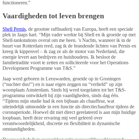
functioneren.”
Vaardigheden tot leven brengen
Shell Pernis
, de grootste raffinaderij van Europa, heeft een speciale
plek in Jaaps hart. “Mijn vader werkte bij Shell en ik groeide op met
Shell-tankstations overal om me heen. ’s Nachts, wanneer ik in de
buurt van Rotterdam reed, zag ik de brandende lichten van Pernis en
kreeg ik kippenvel – ik zag ze als de motor van Nederland, die
energie levert aan bedrijven en huishoudens. Ik besloot de
familietraditie voort te zetten en solliciteerde voor het Operations
Development Programme van T&S.”
Jaap werd geboren in Leeuwarden, groeide op in Groningen
(“nuchter dus!”) en is naar eigen zeggen nu “verliefd” op zijn
woonplaats Amsterdam. Sinds hij werd toegelaten tot het T&S-
programma ontwikkelt hij zijn vaardigheden, sinds dag één.
“Tijdens mijn studie had ik een bijbaan als chauffeur, wat
uiteindelijk uitmondde in een functie als directiechauffeur tijdens de
coronaperiode. Hoewel dit niet direct gerelateerd is aan mijn huidige
loopbaan, heeft deze ervaring mij veel geleerd over
verantwoordelijkheid, discretie en flexibiliteit in dynamische
omstandigheden.