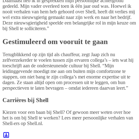
Daarnaast heb ik in gesprekken mijn persoonlijke achtergrond
gedeeld. Mijn vader overleed toen ik één jaar oud was. Hoewel ik
nooit verhalen van hem heb gehoord over Shell, heeft dit verlies mij
wel extra nieuwsgierig gemaakt naar zijn werk en naar het bedrijf.
Deze nieuwsgierigheid speelde een belangrijke rol in mijn keuze om
bij Shell te solliciteren.”
Gestimuleerd om vooruit te gaan
Terugblikkend op zijn tijd als chauffeur, zegt Jaap zich nu
zelfverzekerder te voelen tussen zijn ervaren collega’s – iets wat hij
toeschrijft aan de ondersteunende cultuur bij Shell. “Mijn
leidinggevende moedigt me aan om buiten mijn comfortzone te
stappen, om niet bang te zijn collega’s met enorme expertise uit te
dagen. Ze staan altijd open om processen uit te leggen, om hun
perspectieven te laten bevragen – omdat iedereen daarvan leert.”
Carrières bij Shell
Kiezen voor een baan bij Shell? Of gewoon meer weten over hoe
het is om bij Shell te werken? Lees meer persoonlijke verhalen van
Shell-ers op Shell.nl.