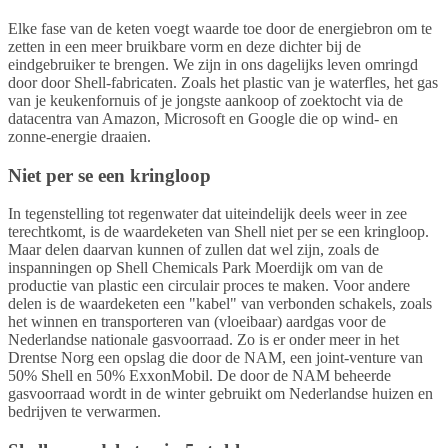
Elke fase van de keten voegt waarde toe door de energiebron om te
zetten in een meer bruikbare vorm en deze dichter bij de
eindgebruiker te brengen. We zijn in ons dagelijks leven omringd
door door Shell-fabricaten. Zoals het plastic van je waterfles, het gas
van je keukenfornuis of je jongste aankoop of zoektocht via de
datacentra van Amazon, Microsoft en Google die op wind- en
zonne-energie draaien.
Niet per se een kringloop
In tegenstelling tot regenwater dat uiteindelijk deels weer in zee
terechtkomt, is de waardeketen van Shell niet per se een kringloop.
Maar delen daarvan kunnen of zullen dat wel zijn, zoals de
inspanningen op Shell Chemicals Park Moerdijk om van de
productie van plastic een circulair proces te maken. Voor andere
delen is de waardeketen een "kabel" van verbonden schakels, zoals
het winnen en transporteren van (vloeibaar) aardgas voor de
Nederlandse nationale gasvoorraad. Zo is er onder meer in het
Drentse Norg een opslag die door de NAM, een joint-venture van
50% Shell en 50% ExxonMobil. De door de NAM beheerde
gasvoorraad wordt in de winter gebruikt om Nederlandse huizen en
bedrijven te verwarmen.