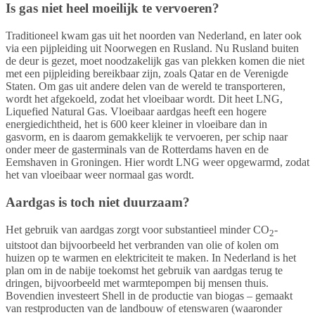
Is gas niet heel moeilijk te vervoeren?
Traditioneel kwam gas uit het noorden van Nederland, en later ook
via een pijpleiding uit Noorwegen en Rusland. Nu Rusland buiten
de deur is gezet, moet noodzakelijk gas van plekken komen die niet
met een pijpleiding bereikbaar zijn, zoals Qatar en de Verenigde
Staten. Om gas uit andere delen van de wereld te transporteren,
wordt het afgekoeld, zodat het vloeibaar wordt. Dit heet LNG,
Liquefied Natural Gas. Vloeibaar aardgas heeft een hogere
energiedichtheid, het is 600 keer kleiner in vloeibare dan in
gasvorm, en is daarom gemakkelijk te vervoeren, per schip naar
onder meer de gasterminals van de Rotterdams haven en de
Eemshaven in Groningen. Hier wordt LNG weer opgewarmd, zodat
het van vloeibaar weer normaal gas wordt.
Aardgas is toch niet duurzaam?
Het gebruik van aardgas zorgt voor substantieel minder CO
-
2
uitstoot dan bijvoorbeeld het verbranden van olie of kolen om
huizen op te warmen en elektriciteit te maken. In Nederland is het
plan om in de nabije toekomst het gebruik van aardgas terug te
dringen, bijvoorbeeld met warmtepompen bij mensen thuis.
Bovendien investeert Shell in de productie van biogas – gemaakt
van restproducten van de landbouw of etenswaren (waaronder