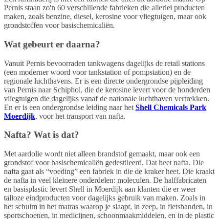
Pernis staan zo'n 60 verschillende fabrieken die allerlei producten
maken, zoals benzine, diesel, kerosine voor vliegtuigen, maar ook
grondstoffen voor basischemicaliën.
Wat gebeurt er daarna?
Vanuit Pernis bevoorraden tankwagens dagelijks de retail stations
(een moderner woord voor tankstation of pompstation) en de
regionale luchthavens. Er is een directe ondergrondse pijpleiding
van Pernis naar Schiphol, die de kerosine levert voor de honderden
vliegtuigen die dagelijks vanaf de nationale luchthaven vertrekken.
En er is een ondergrondse leiding naar het
Shell Chemicals Park
Moerdijk
, voor het transport van nafta.
Nafta? Wat is dat?
Met aardolie wordt niet alleen brandstof gemaakt, maar ook een
grondstof voor basischemicaliën gedestileerd. Dat heet nafta. Die
nafta gaat als “voeding” een fabriek in die de kraker heet. Die kraakt
de nafta in veel kleinere onderdelen: moleculen. De halffabricaten
en basisplastic levert Shell in Moerdijk aan klanten die er weer
talloze eindproducten voor dagelijks gebruik van maken. Zoals in
het schuim in het matras waarop je slaapt, in zeep, in fietsbanden, in
sportschoenen, in medicijnen, schoonmaakmiddelen, en in de plastic